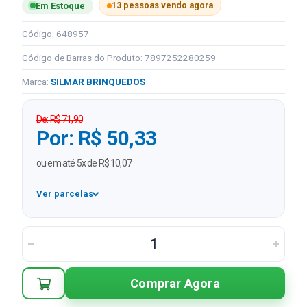
13 pessoas vendo agora
Em Estoque
Código: 648957
Código de Barras do Produto: 7897252280259
Marca:
SILMAR BRINQUEDOS
De: R$ 71,90
Por: R$ 50,33
ou em até 5x de R$ 10,07
Ver parcelas
1x
R$ 50,33
2x
R$ 25,17 sem juros
3x
R$ 16,78 sem juros
Comprar Agora
4x
R$ 12,58 sem juros