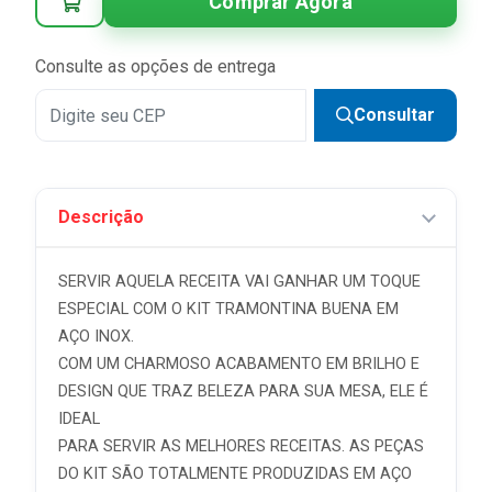
Comprar Agora
4x
R$ 37,78 sem juros
5x
R$ 30,23 sem juros
Consulte as opções de entrega
6x
R$ 25,19 sem juros
Consultar
7x
R$ 21,59 sem juros
8x
R$ 18,89 sem juros
Descrição
9x
R$ 16,79 sem juros
10x
R$ 15,11 sem juros
SERVIR AQUELA RECEITA VAI GANHAR UM TOQUE
11x
R$ 13,74 sem juros
ESPECIAL COM O KIT TRAMONTINA BUENA EM
AÇO INOX.
12x
R$ 12,59 sem juros
COM UM CHARMOSO ACABAMENTO EM BRILHO E
DESIGN QUE TRAZ BELEZA PARA SUA MESA, ELE É
IDEAL
PARA SERVIR AS MELHORES RECEITAS. AS PEÇAS
DO KIT SÃO TOTALMENTE PRODUZIDAS EM AÇO