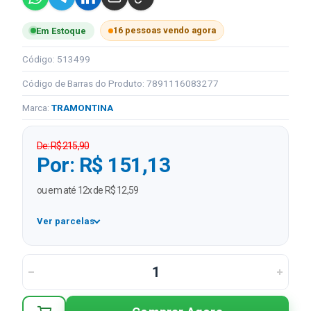
16 pessoas vendo agora
Em Estoque
Código: 513499
Código de Barras do Produto: 7891116083277
Marca:
TRAMONTINA
De: R$ 215,90
Por: R$ 151,13
ou em até 12x de R$ 12,59
Ver parcelas
1x
R$ 151,13
2x
R$ 75,57 sem juros
3x
R$ 50,38 sem juros