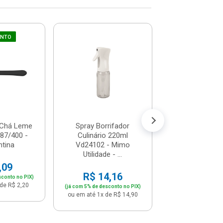
UNTO
Ralador 
Recipiente 1l - 
Dl1400
R$ 12,
(já com 5% de descon
ou em até 1x de 
 Chá Leme
Spray Borrifador
187/400 -
Culinário 220ml
tina
Vd24102 - Mimo
Utilidade - ...
,09
R$ 14,16
sconto no PIX)
de R$ 2,20
(já com 5% de desconto no PIX)
ou em até 1x de R$ 14,90