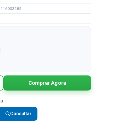
91116002285
Comprar Agora
ga
Consultar