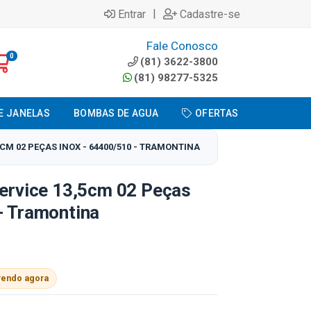
|
Entrar
Cadastre-se
Fale Conosco
0
(81) 3622-3800
(81) 98277-5325
E JANELAS
BOMBAS DE AGUA
OFERTAS
5CM 02 PEÇAS INOX - 64400/510 - TRAMONTINA
Service 13,5cm 02 Peças
- Tramontina
vendo agora