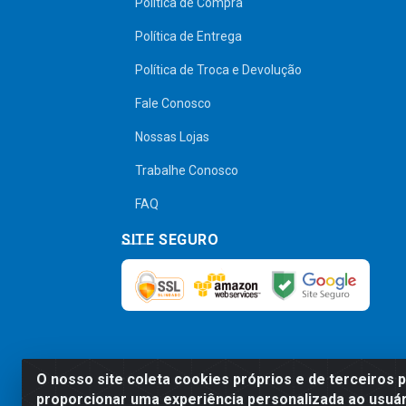
Política de Compra
Política de Entrega
Política de Troca e Devolução
Fale Conosco
Nossas Lojas
Trabalhe Conosco
FAQ
SITE SEGURO
O nosso site coleta cookies próprios e de terceiros 
Preços, promoções, condições de pagamen
proporcionar uma experiência personalizada ao usuár