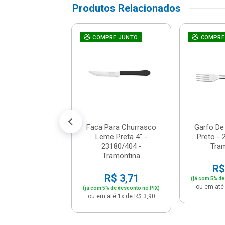
Produtos Relacionados
lador Com
COMPRE JUNTO
COMPRE
te 1l - Dallare -
Dl1400
$ 12,26
% de desconto no PIX)
té 1x de R$ 12,90
Faca Para Churrasco
Garfo D
Leme Preta 4" -
Preto - 
23180/404 -
Tra
Tramontina
R$
R$ 3,71
(já com 5% de
ou em até 
(já com 5% de desconto no PIX)
ou em até 1x de R$ 3,90