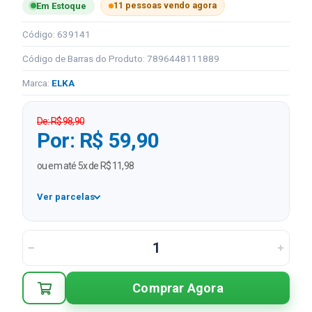
11 pessoas vendo agora
Em Estoque
Código: 639141
Código de Barras do Produto: 7896448111889
Marca:
ELKA
De: R$ 98,90
Por: R$ 59,90
ou em até 5x de R$ 11,98
Ver parcelas
1x
R$ 59,90
2x
R$ 29,95 sem juros
3x
R$ 19,97 sem juros
Comprar Agora
4x
R$ 14,98 sem juros