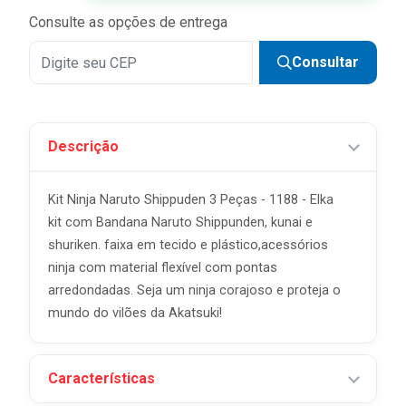
5x
R$ 11,98 sem juros
Consulte as opções de entrega
Consultar
Descrição
Kit Ninja Naruto Shippuden 3 Peças - 1188 - Elka
kit com Bandana Naruto Shippunden, kunai e
shuriken. faixa em tecido e plástico,acessórios
ninja com material flexível com pontas
arredondadas. Seja um ninja corajoso e proteja o
mundo do vilões da Akatsuki!
Características