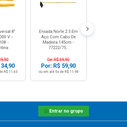
R$ 7,1
(já com 5% de descon
ou em até 1x de 
versal 8"
Enxada Norte 2.5 Em
000 V -
Aço Com Cabo De
108 -
Madeira 145cm -
tina
77222/75...
49,90
De: R$ 69,90
 34,90
Por: R$ 59,90
de R$ 11,63
ou em até 5x de R$ 11,98
Entrar no grupo