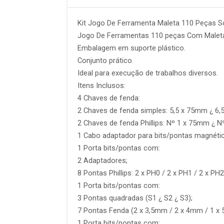
Kit Jogo De Ferramenta Maleta 110 Peças 
Jogo De Ferramentas 110 peças Com Malet
Embalagem em suporte plástico.
Conjunto prático.
Ideal para execução de trabalhos diversos.
Itens Inclusos:
4 Chaves de fenda:
2 Chaves de fenda simples: 5,5 x 75mm ¿ 6,
2 Chaves de fenda Phillips: Nº 1 x 75mm ¿ 
1 Cabo adaptador para bits/pontas magnétic
1 Porta bits/pontas com:
2 Adaptadores;
8 Pontas Phillips: 2 x PH0 / 2 x PH1 / 2 x PH2
1 Porta bits/pontas com:
3 Pontas quadradas (S1 ¿ S2 ¿ S3);
7 Pontas Fenda (2 x 3,5mm / 2 x 4mm / 1 x 
1 Porta bits/pontas com: