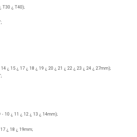
¿ T30 ¿ T40);
;
14 ¿ 15 ¿ 17 ¿ 18 ¿ 19 ¿ 20 ¿ 21 ¿ 22 ¿ 23 ¿ 24 ¿ 27mm);
;
9 - 10 ¿ 11 ¿ 12 ¿ 13 ¿ 14mm);
¿ 17 ¿ 18 ¿ 19mm;