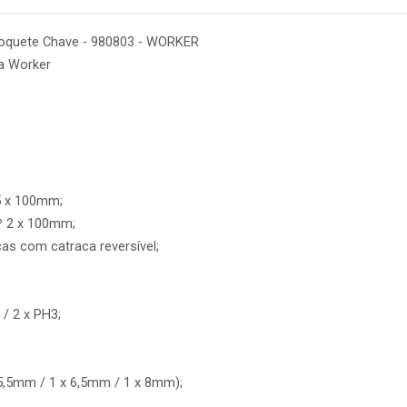
Soquete Chave - 980803 - WORKER
a Worker
5 x 100mm;
Nº 2 x 100mm;
as com catraca reversível;
 / 2 x PH3;
5,5mm / 1 x 6,5mm / 1 x 8mm);