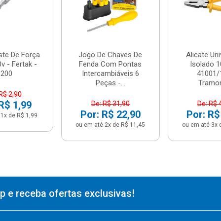
ste De Força
Jogo De Chaves De
Alicate Uni
v - Fertak -
Fenda Com Pontas
Isolado 1
8200
Intercambiáveis 6
41001/
Peças -...
Tramon
R$ 2,90
R$ 1,99
De: R$ 31,90
De: R$ 
Por: R$ 22,90
Por: R$
1x de R$ 1,99
ou em até 2x de R$ 11,45
ou em até 3x 
 e receba ofertas exclusivas!