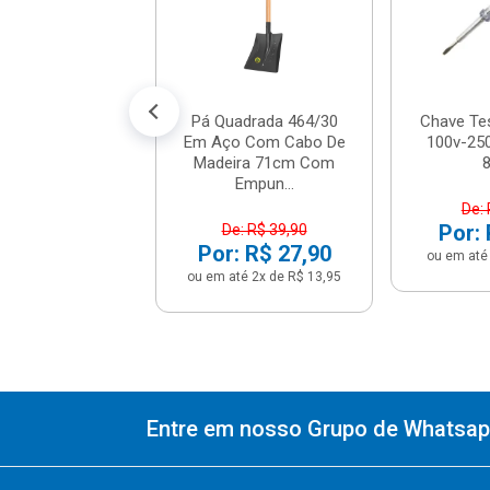
R$ 7,12
% de desconto no PIX)
até 1x de R$ 7,49
Pá Quadrada 464/30
Chave Te
Em Aço Com Cabo De
100v-250
Madeira 71cm Com
Empun...
De: 
Por: 
De: R$ 39,90
Por: R$ 27,90
ou em até 
ou em até 2x de R$ 13,95
Entre em nosso Grupo de Whatsapp