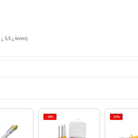
5 ¿ 5,5 ¿ 6mm);
-28%
-30%