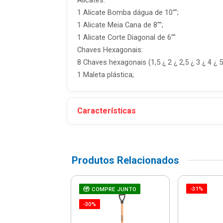
Alicates:
1 Alicate Bomba dágua de 10"";
1 Alicate Meia Cana de 8"";
1 Alicate Corte Diagonal de 6""
Chaves Hexagonais:
8 Chaves hexagonais (1,5 ¿ 2 ¿ 2,5 ¿ 3 ¿ 4 ¿ 
1 Maleta plástica;
Características
Produtos Relacionados
-31%
e De Fenda De
COMPRE JUNTO
 De Corrente -
-30%
19 - Stanley