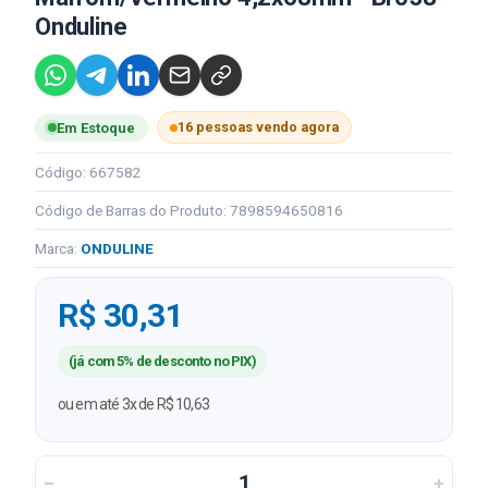
Onduline
16 pessoas vendo agora
Em Estoque
Código: 667582
Código de Barras do Produto: 7898594650816
Marca:
ONDULINE
R$ 30,31
(já com 5% de desconto no PIX)
ou em até 3x de R$ 10,63