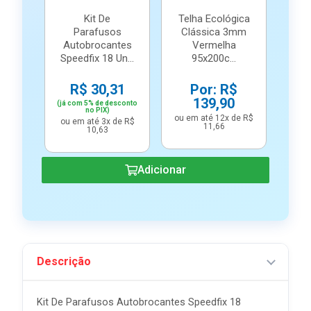
Kit De
Telha Ecológica
Parafusos
Clássica 3mm
Autobrocantes
Vermelha
Speedfix 18 Un...
95x200c...
R$ 30,31
Por: R$
139,90
(já com 5% de desconto
no PIX)
ou em até 12x de R$
ou em até 3x de R$
11,66
10,63
Adicionar
Descrição
Kit De Parafusos Autobrocantes Speedfix 18