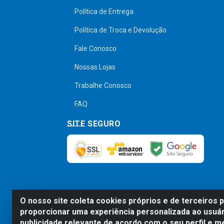
Política de Entrega
Política de Troca e Devolução
Fale Conosco
Nossas Lojas
Trabalhe Conosco
FAQ
SITE SEGURO
O nosso site coleta cookies próprios e de terceiros 
Preços, promoções, condições de pagamen
proporcionar uma experiência personalizada ao usuár
será válido o preço que for exibido no
publicidade relevante de acordo com o seu perfil e m