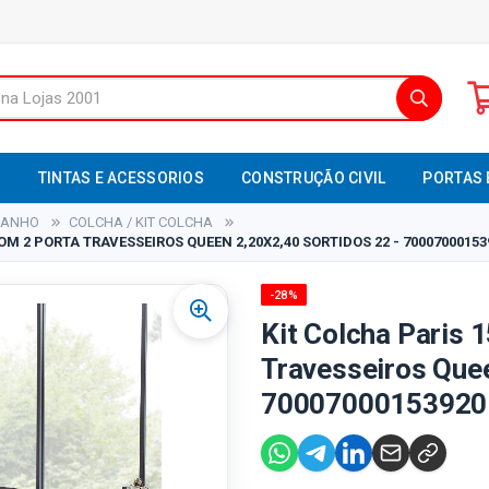
S
TINTAS E ACESSORIOS
CONSTRUÇÃO CIVIL
PORTAS 
BANHO
COLCHA / KIT COLCHA
OM 2 PORTA TRAVESSEIROS QUEEN 2,20X2,40 SORTIDOS 22 - 70007000153
-28%
Kit Colcha Paris 
Travesseiros Quee
70007000153920 