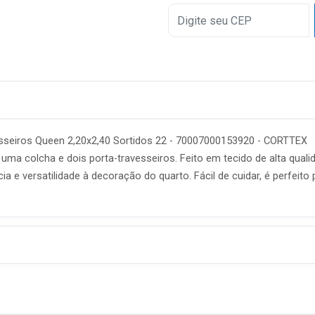
5x
6x
7x
8x
9x
esseiros Queen 2,20x2,40 Sortidos 22 - 70007000153920 - CORTTEX
ui uma colcha e dois porta-travesseiros. Feito em tecido de alta qual
ncia e versatilidade à decoração do quarto. Fácil de cuidar, é perfei