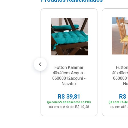
 Mônaco Attuale
l 2,20x 2,40m
1 - Corttex -...
: R$ 167,90
 R$ 109,90
é 10x de R$ 10,99
Futton Kalamar
Futto
40x40cm Acqua -
40x40cm
06000012acquni -
060000
Niazitex
Ni
R$ 39,81
R$ 
(já com 5% de desconto no PIX)
(já com 5% de
ou em até 4x de R$ 10,48
ou em até 