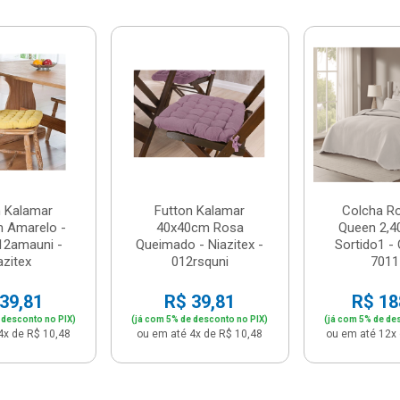
n Kalamar
Futton Kalamar
Colcha R
 Amarelo -
40x40cm Rosa
Queen 2,4
12amauni -
Queimado - Niazitex -
Sortido1 - 
azitex
012rsquni
7011
39,81
R$ 39,81
R$ 18
 desconto no PIX)
(já com 5% de desconto no PIX)
(já com 5% de de
4x de R$ 10,48
ou em até 4x de R$ 10,48
ou em até 12x 