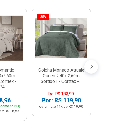
-35%
-35%
Colcha Mônaco 
Casal 2,20x 
Sortido1 - Cort
De: R$ 167
Por: R$ 1
ou em até 10x de
omantic
Colcha Mônaco Attuale
0x2,60m
Queen 2,40x 2,60m
Corttex -
Sortido1 - Corttex -...
74
De: R$ 183,90
8,96
Por: R$ 119,90
sconto no PIX)
ou em até 11x de R$ 10,90
de R$ 16,58