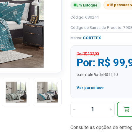
15 pessoas 
Em Estoque
Código: 680241
Código de Barras do Produto: 79
Marca:
CORTTEX
De: R$ 137,90
Por: R$ 99,
ou em até 9x de R$ 11,10
Ver parcelas
1x
2x
3x
Consulte as opções de entre
4x