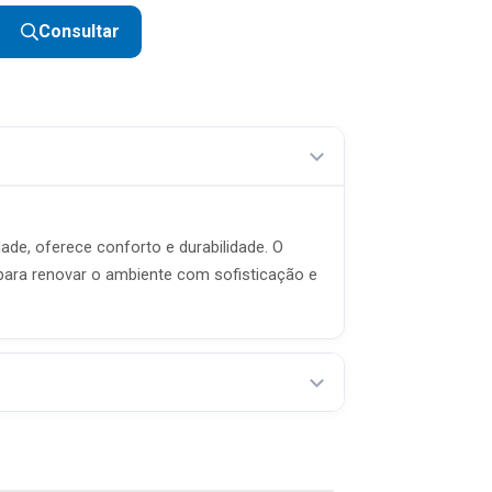
Consultar
R$ 19,98 sem juros
R$ 16,65 sem juros
R$ 14,27 sem juros
R$ 12,49 sem juros
R$ 11,10 sem juros
idade, oferece conforto e durabilidade. O
to para renovar o ambiente com sofisticação e