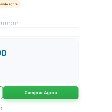
vendo agora
08383945884
90
R$ 99,90
Comprar Agora
R$ 49,95 sem juros
R$ 33,30 sem juros
ga
R$ 24,98 sem juros