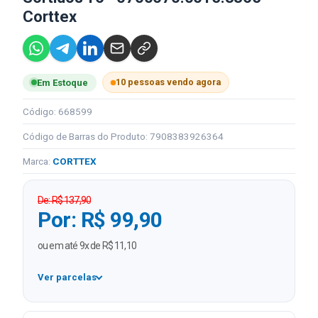
Corttex
10 pessoas vendo agora
Em Estoque
Código: 668599
Código de Barras do Produto: 7908383926364
Marca:
CORTTEX
De: R$ 137,90
Por: R$ 99,90
ou em até 9x de R$ 11,10
Ver parcelas
1x
R$ 99,90