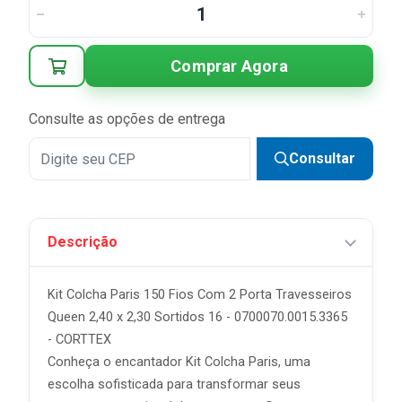
2x
R$ 49,95 sem juros
3x
R$ 33,30 sem juros
Comprar Agora
4x
R$ 24,98 sem juros
5x
R$ 19,98 sem juros
Consulte as opções de entrega
6x
R$ 16,65 sem juros
Consultar
7x
R$ 14,27 sem juros
8x
R$ 12,49 sem juros
Descrição
9x
R$ 11,10 sem juros
Kit Colcha Paris 150 Fios Com 2 Porta Travesseiros
Queen 2,40 x 2,30 Sortidos 16 - 0700070.0015.3365
- CORTTEX
Conheça o encantador Kit Colcha Paris, uma
escolha sofisticada para transformar seus