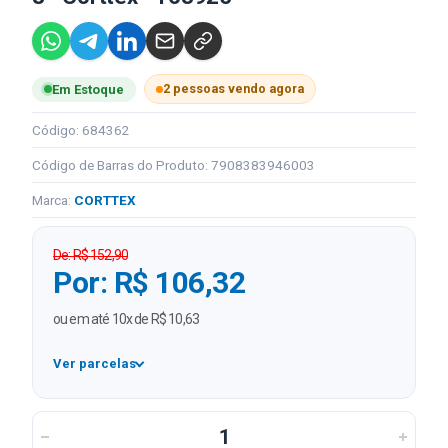
2 pessoas vendo agora
Em Estoque
Código: 684362
Código de Barras do Produto: 7908383946003
Marca:
CORTTEX
De: R$ 152,90
Por: R$ 106,32
ou em até 10x de R$ 10,63
Ver parcelas
1x
R$ 106,32
2x
R$ 53,16 sem juros