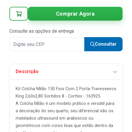
3x
R$ 35,44 sem juros
Comprar Agora
4x
R$ 26,58 sem juros
5x
R$ 21,26 sem juros
Consulte as opções de entrega
6x
R$ 17,72 sem juros
Consultar
7x
R$ 15,19 sem juros
8x
R$ 13,29 sem juros
Descrição
9x
R$ 11,81 sem juros
10x
R$ 10,63 sem juros
Kit Colcha Milão 150 Fios Com 2 Porta-Travesseiros
King 2,60x2,80 Sortidos 8 - Corttex - 163925
A Colcha Milão é um modelo prático e versátil para
a decoração do seu quarto, seu diferencial são os
matelados ultrasound em arabescos ou
geométricos com cores lisas que estão dentro da