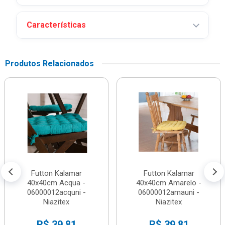
Características
Produtos Relacionados
Futton Kalamar
Futton Kalamar
40x40cm Acqua -
40x40cm Amarelo -
06000012acquni -
06000012amauni -
Niazitex
Niazitex
R$ 39,81
R$ 39,81