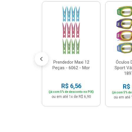
 Gazebo 3x3m
Oxford E Pvc
el Pagoda Cinza
- 33...
$ 746,61
% de desconto no PIX)
é 12x de R$ 65,49
Prendedor Maxi 12
Óculos 
Peças - 6062 - Mor
Sport Vá
189
R$ 6,56
R$ 
(já com 5% de desconto no PIX)
(já com 5% de
ou em até 1x de R$ 6,90
ou em até 