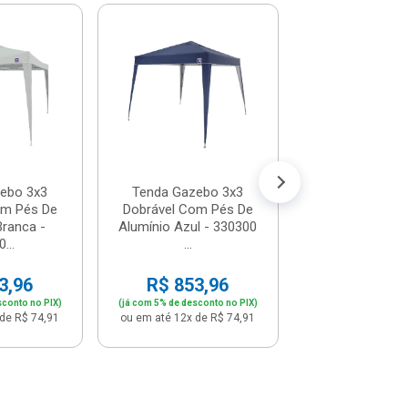
Tenda Gazeb
Em Oxford E
Dobrável Pagod
- 33...
R$ 746,
(já com 5% de descon
ou em até 12x de
ebo 3x3
Tenda Gazebo 3x3
om Pés De
Dobrável Com Pés De
Branca -
Alumínio Azul - 330300
...
...
3,96
R$ 853,96
sconto no PIX)
(já com 5% de desconto no PIX)
de R$ 74,91
ou em até 12x de R$ 74,91