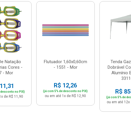
De Natação
Flutuador 1,60x0,60cm
Tenda Gaz
rias Cores -
- 1551 - Mor
Dobrável C
7 - Mor
Alumínio 
33110
R$ 12,26
11,31
R$ 85
(já com 5% de desconto no PIX)
 desconto no PIX)
ou em até 1x de R$ 12,90
1x de R$ 11,90
(já com 5% de de
ou em até 12x 