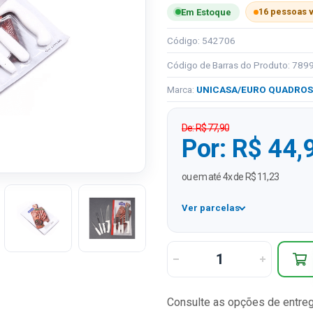
16 pessoas 
Em Estoque
Código: 542706
Código de Barras do Produto: 78
Marca:
UNICASA/EURO QUADROS
De: R$ 77,90
Por: R$ 44,
ou em até 4x de R$ 11,23
Ver parcelas
1x
2x
3x
Consulte as opções de entre
4x