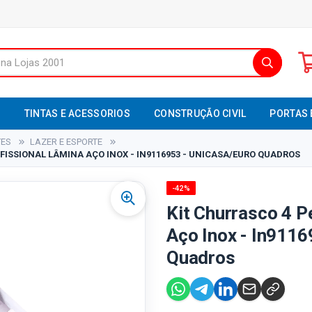
S
TINTAS E ACESSORIOS
CONSTRUÇÃO CIVIL
PORTAS 
TES
LAZER E ESPORTE
FISSIONAL LÂMINA AÇO INOX - IN9116953 - UNICASA/EURO QUADROS
-42%
Kit Churrasco 4 P
Aço Inox - In9116
Quadros