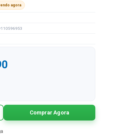
vendo agora
99110596953
90
R$ 44,90
Comprar Agora
R$ 22,45 sem juros
R$ 14,97 sem juros
ga
R$ 11,23 sem juros