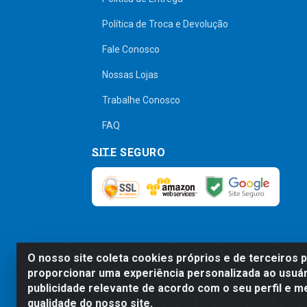
Política de Troca e Devolução
Fale Conosco
Nossas Lojas
Trabalhe Conosco
FAQ
SITE SEGURO
O nosso site coleta cookies próprios e de terceiros 
Preços, promoções, condições de pagamen
proporcionar uma experiência personalizada ao usuár
será válido o preço que for exibido no
publicidade relevante de acordo com o seu perfil e m
qualidade do nosso site.