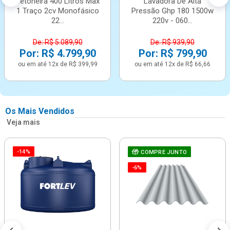
Betoneira 400 Litros Max
Lavadora De Alta
1 Traço 2cv Monofásico
Pressão Ghp 180 1500w
22...
220v - 060...
De: R$ 5.089,90
De: R$ 939,90
Por: R$ 4.799,90
Por: R$ 799,90
ou em até 12x de R$ 399,99
ou em até 12x de R$ 66,66
Os Mais Vendidos
Veja mais
-14%
COMPRE JUNTO
-6%