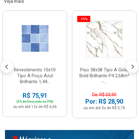
Veja mais
-15%
Revestimento 10x10
Piso 58x58 Tipo A Gióia
Tipo A Poço Azul
Bold Brilhante P4 2,68m²
Brilhante 1,44...
-...
R$ 75,91
De: R$ 33,90
Por: R$ 28,90
(5% de Desconto no PIX)
ou em até 12x de R$ 6,66
ou em até 5x de R$ 5,78