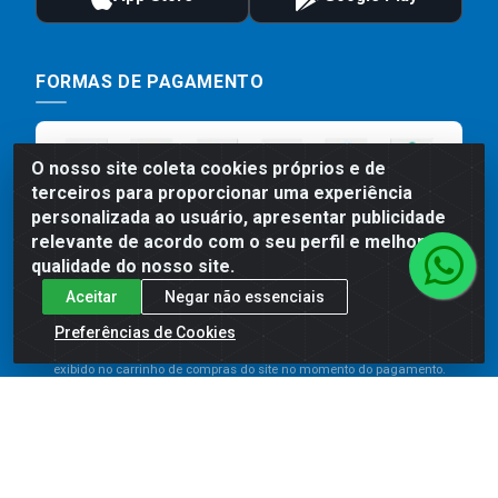
FORMAS DE PAGAMENTO
O nosso site coleta cookies próprios e de
terceiros para proporcionar uma experiência
personalizada ao usuário, apresentar publicidade
relevante de acordo com o seu perfil e melhorar a
qualidade do nosso site.
Aceitar
Negar não essenciais
Preços, promoções, condições de pagamento e frete são válidos
para compras realizadas exclusivamente pelo site. Caso haja
Preferências de Cookies
divergência de preço de um produto, será válido o preço que for
exibido no carrinho de compras do site no momento do pagamento.
As vendas estão sujeitas a análise e disponibilidade do estoque.
Imagens de produtos meramente ilustrativas.
Comercial de Construção 2001 LTDA - Av. Congresso
Eucarístico, 1179 - São José, Carpina - PE - CEP: 55811-