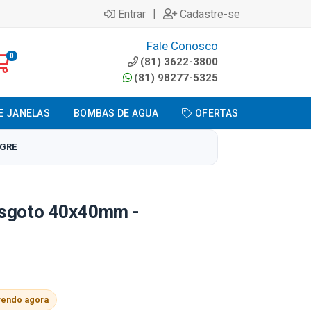
|
Entrar
Cadastre-se
Fale Conosco
0
(81) 3622-3800
(81) 98277-5325
E JANELAS
BOMBAS DE AGUA
OFERTAS
IGRE
Esgoto 40x40mm -
vendo agora