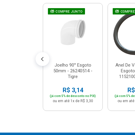
ho 90° Esgoto
RE JUNTO
COMPRE JUNTO
COMPRE
 - 26241014 -
Tigre
R$ 8,46
% de desconto no PIX)
até 1x de R$ 8,90
Joelho 90° Esgoto
Anel De 
50mm - 26240514 -
Esgot
Tigre
1152100
R$ 3,14
R$
(já com 5% de desconto no PIX)
(já com 5% de
ou em até 1x de R$ 3,30
ou em até 