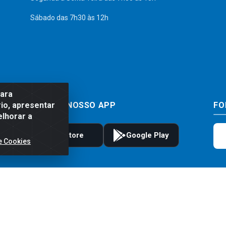
Sábado das 7h30 às 12h
para
io, apresentar
BAIXE JÁ NOSSO APP
FO
elhorar a
e Cookies
to e frete são válidos para compras realizadas exclusivamente pelo site. Caso 
 carrinho de compras do site no momento do pagamento. As vendas estão sujeitas 
Imagens de produtos meramente ilustrativas.