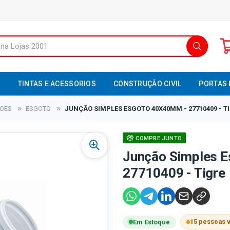
S
TINTAS E ACESSORIOS
CONSTRUÇÃO CIVIL
PORTAS 
XOES
ESGOTO
JUNÇÃO SIMPLES ESGOTO 40X40MM - 27710409 - T
COMPRE JUNTO
Junção Simples 
27710409 - Tigre
15 pessoas 
Em Estoque