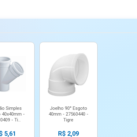
ão Simples
Joelho 90° Esgoto
o 40x40mm -
40mm - 27560440 -
409 - Ti...
Tigre
$ 5,61
R$ 2,09