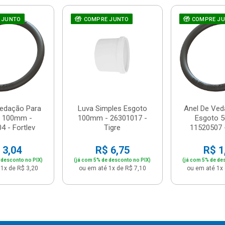
 JUNTO
COMPRE JUNTO
COMPRE J
Vedação Para
Luva Simples Esgoto
Anel De Ved
o 100mm -
100mm - 26301017 -
Esgoto 
4 - Fortlev
Tigre
11520507 -
 3,04
R$ 6,75
R$ 1
 desconto no PIX)
(já com 5% de desconto no PIX)
(já com 5% de de
1x de R$ 3,20
ou em até 1x de R$ 7,10
ou em até 1x 