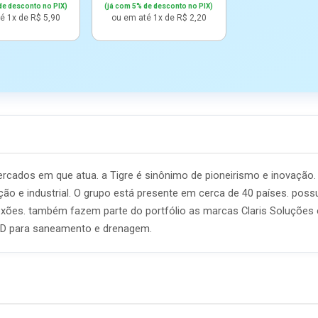
de desconto no PIX)
(já com 5% de desconto no PIX)
é 1x de R$ 5,90
ou em até 1x de R$ 2,20
s mercados em que atua. a Tigre é sinônimo de pioneirismo e inovaç
gação e industrial. O grupo está presente em cerca de 40 países. poss
onexões. também fazem parte do portfólio as marcas Claris Soluções
AD para saneamento e drenagem.