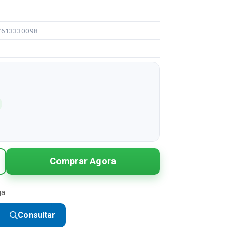
97613330098
Comprar Agora
ga
Consultar