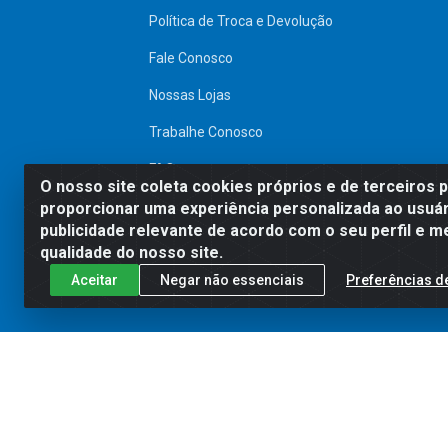
Política de Troca e Devolução
Fale Conosco
Nossas Lojas
Trabalhe Conosco
FAQ
O nosso site coleta cookies próprios e de terceiros 
proporcionar uma experiência personalizada ao usuár
SITE SEGURO
publicidade relevante de acordo com o seu perfil e m
qualidade do nosso site.
Aceitar
Negar não essenciais
Preferências d
Preços, promoções, condições de pagamen
será válido o preço que for exibido no