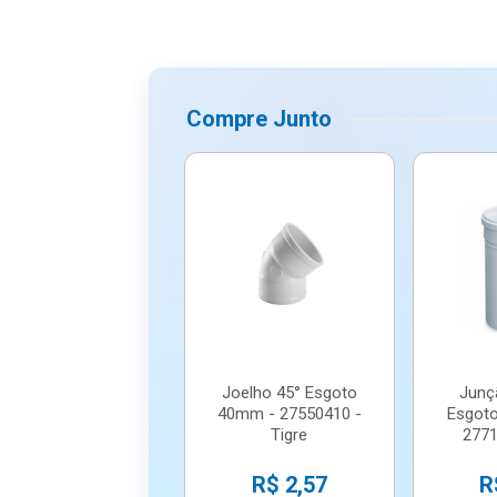
Compre Junto
Joelho 45° Esgoto
Junç
40mm - 27550410 -
Esgot
Tigre
27710
R$ 2,57
R