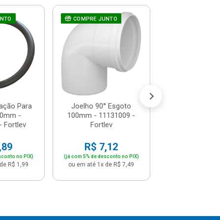
UNTO
COMPRE JUNTO
Joelho 90° E
COMPRE JUNT
100mm - 2624
Tigre
R$ 8,4
(já com 5% de descon
ou em até 1x de 
ação Para
Joelho 90° Esgoto
50mm -
100mm - 11131009 -
 Fortlev
Fortlev
,89
R$ 7,12
sconto no PIX)
(já com 5% de desconto no PIX)
de R$ 1,99
ou em até 1x de R$ 7,49