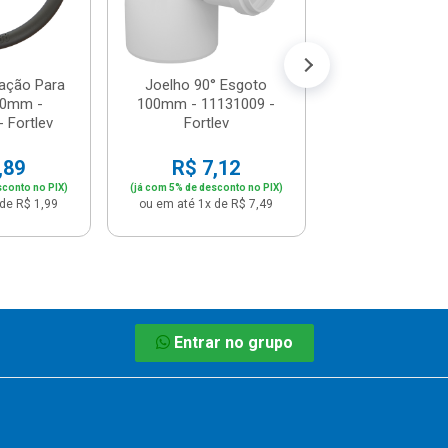
(já com 5% de descon
ou em até 1x de 
ação Para
Joelho 90° Esgoto
50mm -
100mm - 11131009 -
 Fortlev
Fortlev
,89
R$ 7,12
sconto no PIX)
(já com 5% de desconto no PIX)
de R$ 1,99
ou em até 1x de R$ 7,49
Entrar no grupo