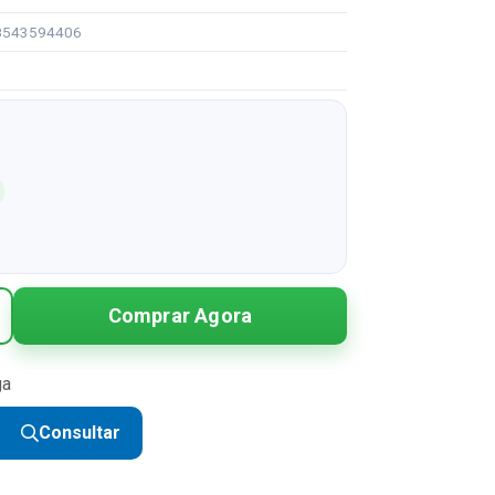
98543594406
Comprar Agora
ga
Consultar