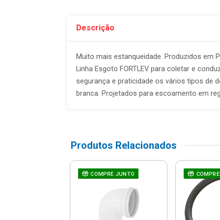
Descrição
Muito mais estanqueidade. Produzidos em
Linha Esgoto FORTLEV para coletar e conduz
segurança e praticidade os vários tipos de
branca. Projetados para escoamento em reg
Produtos Relacionados
ho 90° Esgoto
RE JUNTO
COMPRE JUNTO
COMPRE
 - 26241014 -
Tigre
R$ 8,46