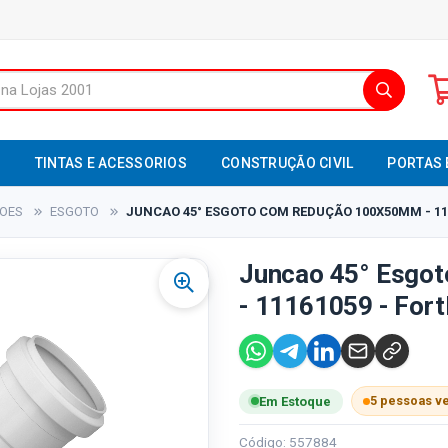
S
TINTAS E ACESSORIOS
CONSTRUÇÃO CIVIL
PORTAS 
XOES
ESGOTO
JUNCAO 45° ESGOTO COM REDUÇÃO 100X50MM - 111
Juncao 45° Esgo
- 11161059 - Fort
5 pessoas v
Em Estoque
Código: 557884