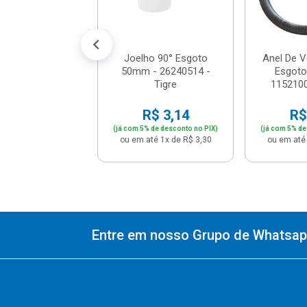
% de desconto no PIX)
até 1x de R$ 8,90
Joelho 90° Esgoto
Anel De 
50mm - 26240514 -
Esgot
Tigre
1152100
R$ 3,14
R$
(já com 5% de desconto no PIX)
(já com 5% de
ou em até 1x de R$ 3,30
ou em até 
Entre em nosso Grupo de Whatsapp