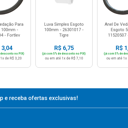
Vedação Para
Luva Simples Esgoto
Anel De Ved
o 100mm -
100mm - 26301017 -
Esgoto 
4 - Fortlev
Tigre
11520507 -
 3,04
R$ 6,75
R$ 1
 desconto no PIX)
(já com 5% de desconto no PIX)
(já com 5% de de
1x de R$ 3,20
ou em até 1x de R$ 7,10
ou em até 1x 
 e receba ofertas exclusivas!