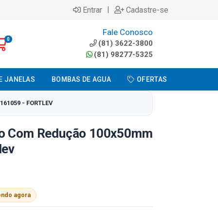
|
Entrar
Cadastre-se
Fale Conosco
0
(81) 3622-3800
(81) 98277-5325
E JANELAS
BOMBAS DE AGUA
OFERTAS
61059 - FORTLEV
to Com Redução 100x50mm
lev
endo agora