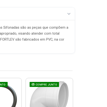
as Sifonadas são as peças que compõem a
apropriado, visando atender com total
o FORTLEV são fabricados em PVC, na cor
UNTO
COMPRE JUNTO
Joelho 90° E
COMPRE JUNT
100mm - 2624
Tigre
R$ 8,4