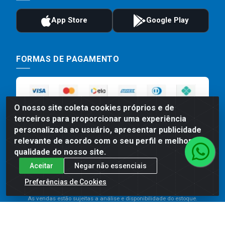
FORMAS DE PAGAMENTO
O nosso site coleta cookies próprios e de
terceiros para proporcionar uma experiência
personalizada ao usuário, apresentar publicidade
relevante de acordo com o seu perfil e melhorar a
qualidade do nosso site.
Preços, promoções, condições de pagamento e frete são válidos
Aceitar
Negar não essenciais
para compras realizadas exclusivamente pelo site. Caso haja
divergência de preço de um produto, será válido o preço que for
Preferências de Cookies
exibido no carrinho de compras do site no momento do pagamento.
As vendas estão sujeitas a análise e disponibilidade do estoque.
Imagens de produtos meramente ilustrativas.