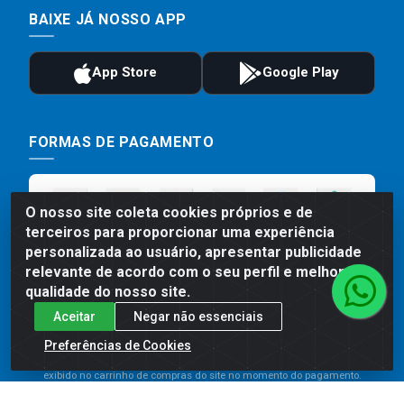
BAIXE JÁ NOSSO APP
FORMAS DE PAGAMENTO
O nosso site coleta cookies próprios e de
terceiros para proporcionar uma experiência
personalizada ao usuário, apresentar publicidade
relevante de acordo com o seu perfil e melhorar a
qualidade do nosso site.
Aceitar
Negar não essenciais
Preços, promoções, condições de pagamento e frete são válidos
para compras realizadas exclusivamente pelo site. Caso haja
Preferências de Cookies
divergência de preço de um produto, será válido o preço que for
exibido no carrinho de compras do site no momento do pagamento.
As vendas estão sujeitas a análise e disponibilidade do estoque.