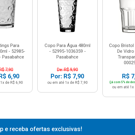
ings Para
Copo Para Água 480ml
Copo Bristol
0ml - 52985-
- 52995-1036359 -
De Vidro
- Pasabahce
Pasabahce
Transpar
00029
R$ 7,90
De: R$ 9,90
R$ 6,90
Por: R$ 7,90
R$ 7
1x de R$ 6,90
ou em até 1x de R$ 7,90
(já com 5% de de
ou em até 1x 
 e receba ofertas exclusivas!