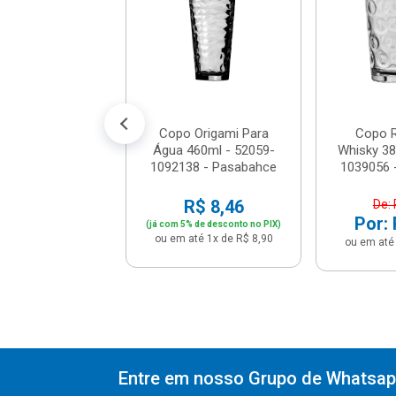
Vd25018 - Mi...
$ 39,81
% de desconto no PIX)
té 4x de R$ 10,48
Copo Origami Para
Copo R
Água 460ml - 52059-
Whisky 38
1092138 - Pasabahce
1039056 
R$ 8,46
De: 
Por: 
(já com 5% de desconto no PIX)
ou em até 1x de R$ 8,90
ou em até 
Entre em nosso Grupo de Whatsapp