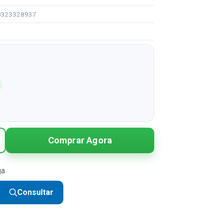
08323328937
Comprar Agora
ga
Consultar