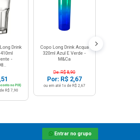
Âmbar Vd25018 
R$ 39,
(já com 5% de descon
ou em até 4x de 
 Long Drink
Copo Long Drink Acqua
 410ml
320ml Azul E Verde -
ente -
M&Ca
8...
De: R$ 8,90
,51
Por: R$ 2,67
sconto no PIX)
ou em até 1x de R$ 2,67
de R$ 7,90
Entrar no grupo