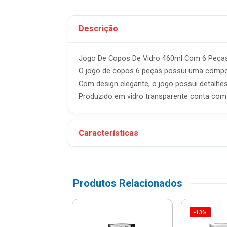
Descrição
Jogo De Copos De Vidro 460ml Com 6 Peças
O jogo de copos 6 peças possui uma composi
Com design elegante, o jogo possui detalhe
Produzido em vidro transparente conta com
Características
Produtos Relacionados
-13%
e Copos Com 6
RE JUNTO
Whisky Majestic