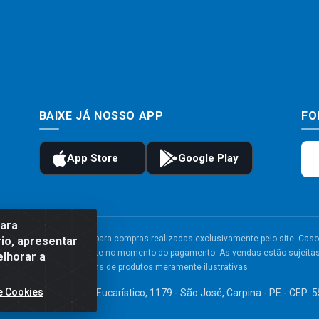
BAIXE JÁ NOSSO APP
FO
para
to e frete são válidos para compras realizadas exclusivamente pelo site. Caso 
io, apresentar
 carrinho de compras do site no momento do pagamento. As vendas estão sujeitas 
elhorar a
Imagens de produtos meramente ilustrativas.
e Cookies
TDA - Av. Congresso Eucarístico, 1179 - São José, Carpina - PE - CEP: