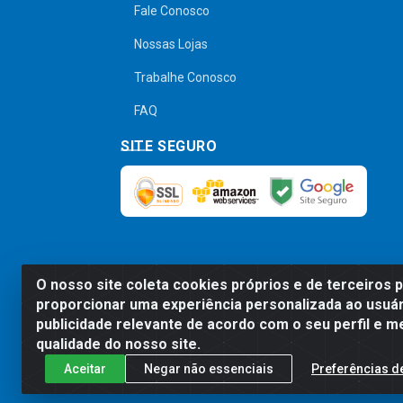
Fale Conosco
Nossas Lojas
Trabalhe Conosco
FAQ
SITE SEGURO
O nosso site coleta cookies próprios e de terceiros 
Preços, promoções, condições de pagamen
proporcionar uma experiência personalizada ao usuár
será válido o preço que for exibido no
publicidade relevante de acordo com o seu perfil e m
qualidade do nosso site.
Aceitar
Negar não essenciais
Preferências d
Comercial de Construção 2001 L