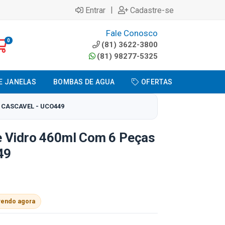
|
Entrar
Cadastre-se
Fale Conosco
0
(81) 3622-3800
(81) 98277-5325
E JANELAS
BOMBAS DE AGUA
OFERTAS
 CASCAVEL - UCO449
 Vidro 460ml Com 6 Peças
49
vendo agora