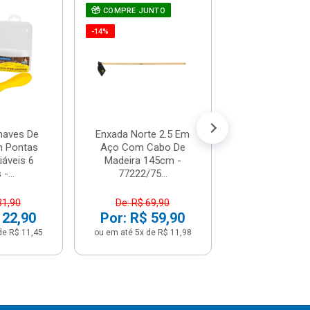
COMPRE JUNTO
Chave De Fen
Teste De Corr
-14%
66-119 - St
R$ 7,1
(já com 5% de descon
ou em até 1x de 
haves De
Enxada Norte 2.5 Em
 Pontas
Aço Com Cabo De
iáveis 6
Madeira 145cm -
-...
77222/75...
31,90
De: R$ 69,90
 22,90
Por: R$ 59,90
de R$ 11,45
ou em até 5x de R$ 11,98