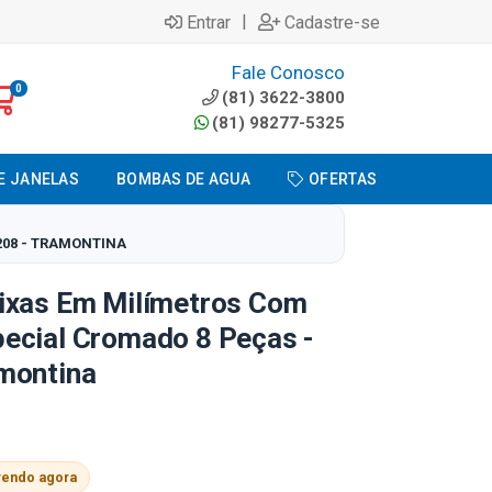
|
Entrar
Cadastre-se
Fale Conosco
0
(81) 3622-3800
(81) 98277-5325
E JANELAS
BOMBAS DE AGUA
OFERTAS
208 - TRAMONTINA
ixas Em Milímetros Com
ecial Cromado 8 Peças -
montina
vendo agora