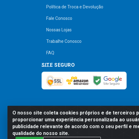
Política de Troca e Devolução
Fale Conosco
Nossas Lojas
Trabalhe Conosco
FAQ
SITE SEGURO
O nosso site coleta cookies próprios e de terceiros 
Preços, promoções, condições de pagamen
proporcionar uma experiência personalizada ao usuár
será válido o preço que for exibido no
publicidade relevante de acordo com o seu perfil e m
qualidade do nosso site.