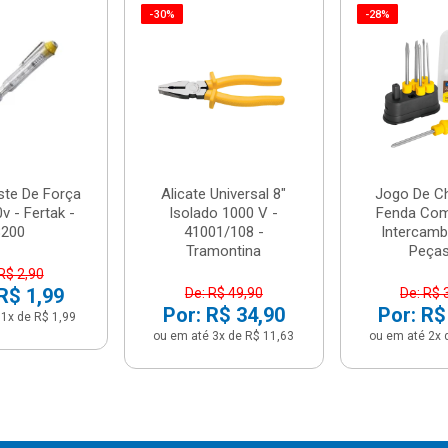
-30%
-28%
ste De Força
Alicate Universal 8"
Jogo De C
v - Fertak -
Isolado 1000 V -
Fenda Com
8200
41001/108 -
Intercamb
Tramontina
Peças 
R$ 2,90
R$ 1,99
De: R$ 49,90
De: R$ 
Por: R$ 34,90
Por: R$
1x de R$ 1,99
ou em até 3x de R$ 11,63
ou em até 2x 