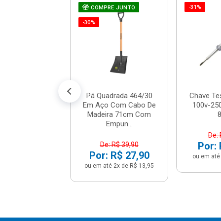
-31%
e De Fenda De
COMPRE JUNTO
 De Corrente -
-30%
19 - Stanley
R$ 7,12
% de desconto no PIX)
até 1x de R$ 7,49
Pá Quadrada 464/30
Chave Te
Em Aço Com Cabo De
100v-250
Madeira 71cm Com
Empun...
De: 
Por: 
De: R$ 39,90
Por: R$ 27,90
ou em até 
ou em até 2x de R$ 13,95