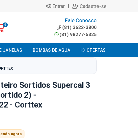
|
Entrar
Cadastre-se
Fale Conosco
0
(81) 3622-3800
(81) 98277-5325
E JANELAS
BOMBAS DE AGUA
OFERTAS
CORTTEX
eiro Sortidos Supercal 3
ortido 2) -
2 - Corttex
vendo agora