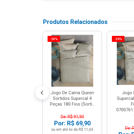
Produtos Relacionados
-24%
-24%
tor De Colchão
ue Acetinado
en Branco -
ltenburg...
$ 136,71
% de desconto no PIX)
é 12x de R$ 11,99
Jogo De Cama Queen
Jogo
Sortidos Supercal 4
Superca
Peças 180 Fios (Sorti...
F
0700761.
De: R$ 91,90
Por: R$ 69,90
De: 
ou em até 6x de R$ 11,65