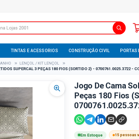
S
TINTAS E ACESSORIOS
CONSTRUÇÃO CIVIL
PORTAS 
BANHO
LENÇOL / KIT LENÇOL
IDOS SUPERCAL 3 PEÇAS 180 FIOS (SORTIDO 2) - 0700761.0025.3722 - 
Jogo De Cama Solt
Peças 180 Fios (S
0700761.0025.372
15 pessoas 
Em Estoque