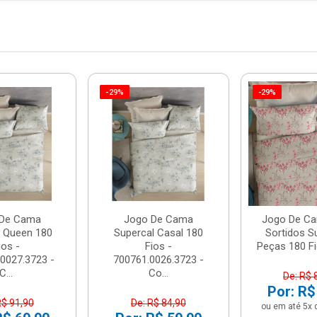
-29%
-29%
 De Cama
Jogo De Cama
Jogo De Ca
l Queen 180
Supercal Casal 180
Sortidos S
ios -
Fios -
Peças 180 Fio
0027.3723 -
700761.0026.3723 -
C...
Co...
De: R$ 
Por: R$
R$ 91,90
De: R$ 84,90
ou em até 5x 