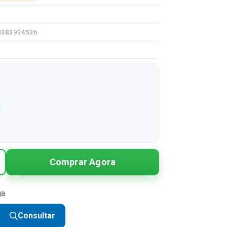
08383934536
Comprar Agora
ga
Consultar