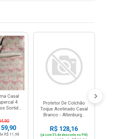
Protetor De C
Toque Aceti
Queen Bran
Altenburg.
R$ 136,
(já com 5% de descon
ou em até 12x de
ma Casal
upercal 4
Protetor De Colchão
s Sortid...
Toque Acetinado Casal
Branco - Altenburg...
84,90
 59,90
R$ 128,16
de R$ 11,98
(já com 5% de desconto no PIX)