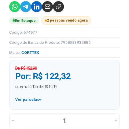
2 pessoas vendo agora
Em Estoque
Código: 674977
Código de Barras do Produto: 7908383935885
Marca:
CORTTEX
De: R$ 152,90
Por: R$ 122,32
ou em até 12x de R$ 10,19
Ver parcelas
1x
R$ 122,32
2x
R$ 61,16 sem juros