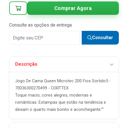
3x
R$ 40,77 sem juros
Comprar Agora
4x
R$ 30,58 sem juros
5x
R$ 24,46 sem juros
Consulte as opções de entrega
6x
R$ 20,39 sem juros
Consultar
7x
R$ 17,47 sem juros
8x
R$ 15,29 sem juros
Descrição
9x
R$ 13,59 sem juros
10x
R$ 12,23 sem juros
Jogo De Cama Queen Microtec 200 Fios Sortido5 -
11x
R$ 11,12 sem juros
70036300270499 - CORTTEX
Toque macio, cores alegres, modernas e
12x
R$ 10,19 sem juros
românticas. Estampas que estão na tendência e
deixam o quarto mais bonito e aconchegante.""