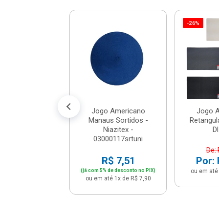
-26%
icano Serena
lso Taupe -
Cia - 309621
e: R$ 12,90
: R$ 10,90
té 1x de R$ 10,90
Jogo Americano
Jogo 
Manaus Sortidos -
Retangula
Niazitex -
D
03000117srtuni
De: 
R$ 7,51
Por: 
(já com 5% de desconto no PIX)
ou em até 
ou em até 1x de R$ 7,90