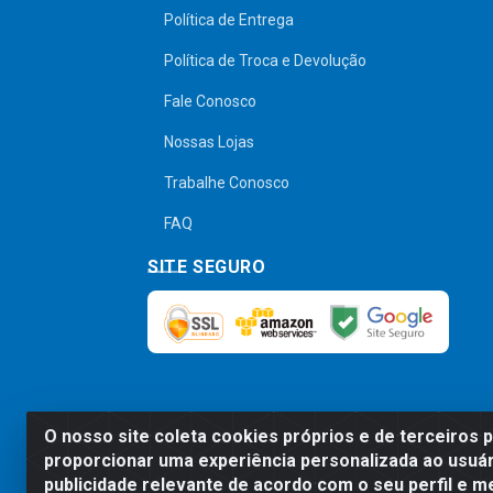
Política de Entrega
Política de Troca e Devolução
Fale Conosco
Nossas Lojas
Trabalhe Conosco
FAQ
SITE SEGURO
O nosso site coleta cookies próprios e de terceiros 
Preços, promoções, condições de pagamen
proporcionar uma experiência personalizada ao usuár
será válido o preço que for exibido no
publicidade relevante de acordo com o seu perfil e m