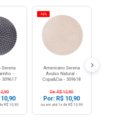
-16%
-16%
Americano S
Avulso Tau
Copa&Cia - 3
De: R$ 12,
Por: R$ 1
ou em até 1x de 
 Serena
Americano Serena
rinho -
Avulso Natural -
- 309617
Copa&Cia - 309618
12,90
De: R$ 12,90
 10,90
Por: R$ 10,90
de R$ 10,90
ou em até 1x de R$ 10,90