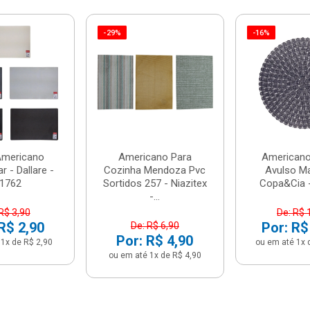
-29%
-16%
Americano
Americano Para
Americano
r - Dallare -
Cozinha Mendoza Pvc
Avulso Ma
l1762
Sortidos 257 - Niazitex
Copa&Cia 
-...
R$ 3,90
De: R$ 
R$ 2,90
Por: R$
De: R$ 6,90
Por: R$ 4,90
1x de R$ 2,90
ou em até 1x 
ou em até 1x de R$ 4,90