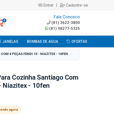
|
Entrar
Cadastre-se
Fale Conosco
0
(81) 3622-3800
(81) 98277-5325
E JANELAS
BOMBAS DE AGUA
OFERTAS
M 4 PEÇAS FENDI 10 - NIAZITEX - 10FEN
ara Cozinha Santiago Com
 Niazitex - 10fen
vendo agora