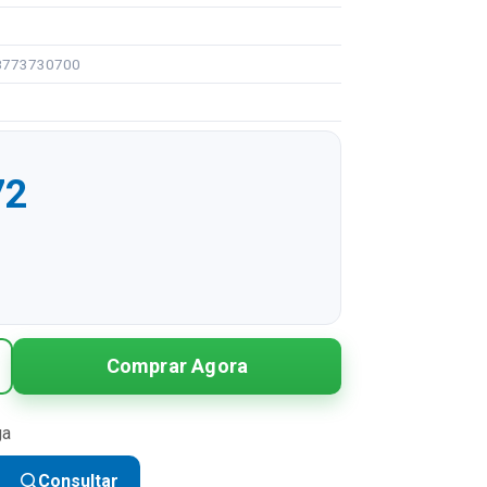
08773730700
72
R$ 28,72
Comprar Agora
R$ 14,36 sem juros
ga
Consultar