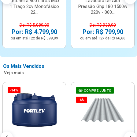
Betoneira 400 Litros Max
Lavadora De Alta
1 Traço 2cv Monofásico
Pressão Ghp 180 1500w
22...
220v - 060...
De: R$ 5.089,90
De: R$ 939,90
Por: R$ 4.799,90
Por: R$ 799,90
ou em até 12x de R$ 399,99
ou em até 12x de R$ 66,66
Os Mais Vendidos
Veja mais
-14%
COMPRE JUNTO
-6%