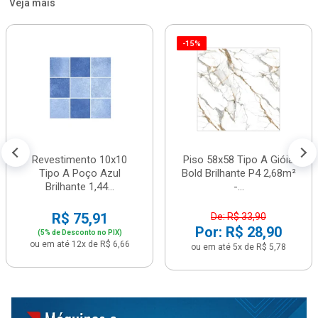
Veja mais
-15%
Revestimento 10x10
Piso 58x58 Tipo A Gióia
Tipo A Poço Azul
Bold Brilhante P4 2,68m²
Brilhante 1,44...
-...
R$ 75,91
De: R$ 33,90
Por: R$ 28,90
(5% de Desconto no PIX)
ou em até 12x de R$ 6,66
ou em até 5x de R$ 5,78