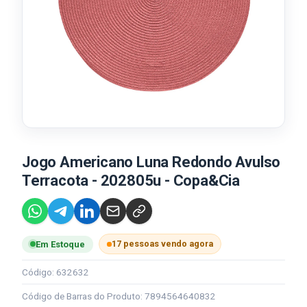
Jogo Americano Luna Redondo Avulso
Terracota - 202805u - Copa&Cia
17 pessoas vendo agora
Em Estoque
Código: 632632
Código de Barras do Produto: 7894564640832