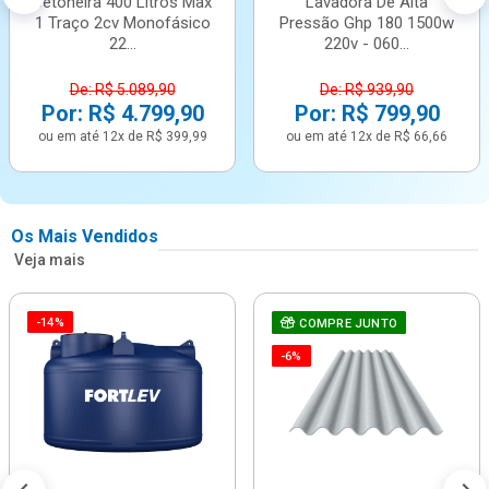
Betoneira 400 Litros Max
Lavadora De Alta
1 Traço 2cv Monofásico
Pressão Ghp 180 1500w
22...
220v - 060...
De: R$ 5.089,90
De: R$ 939,90
Por: R$ 4.799,90
Por: R$ 799,90
ou em até 12x de R$ 399,99
ou em até 12x de R$ 66,66
Os Mais Vendidos
Veja mais
-14%
COMPRE JUNTO
-6%