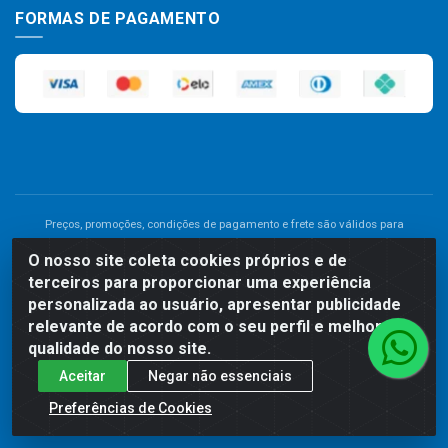
FORMAS DE PAGAMENTO
Preços, promoções, condições de pagamento e frete são válidos para
compras realizadas exclusivamente pelo site. Caso haja divergência de
O nosso site coleta cookies próprios e de
preço de um produto, será válido o preço que for exibido no carrinho de
terceiros para proporcionar uma experiência
compras do site no momento do pagamento. As vendas estão sujeitas a
análise e disponibilidade do estoque. Imagens de produtos meramente
personalizada ao usuário, apresentar publicidade
ilustrativas.
relevante de acordo com o seu perfil e melhorar a
qualidade do nosso site.
Comercial de Construção 2001 LTDA - Av. Congresso
Aceitar
Negar não essenciais
Eucarístico, 1179 - São José, Carpina - PE - CEP: 55811-000 -
70.220.389/0001-66
Preferências de Cookies