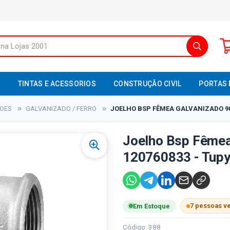
S
TINTAS E ACESSORIOS
CONSTRUÇÃO CIVIL
PORTAS 
XOES
GALVANIZADO / FERRO
JOELHO BSP FÊMEA GALVANIZADO 90° 
Joelho Bsp Fêmea 
120760833 - Tup
7 pessoas v
Em Estoque
Código: 388