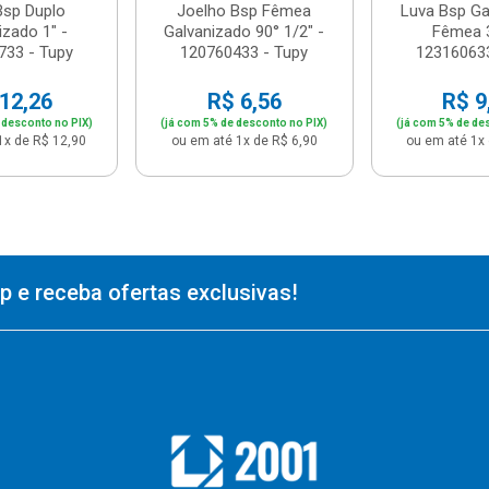
Bsp Duplo
Joelho Bsp Fêmea
Luva Bsp Ga
izado 1" -
Galvanizado 90° 1/2" -
Fêmea 3
733 - Tupy
120760433 - Tupy
123160633
12,26
R$ 6,56
R$ 9
 desconto no PIX)
(já com 5% de desconto no PIX)
(já com 5% de de
1x de R$ 12,90
ou em até 1x de R$ 6,90
ou em até 1x 
 e receba ofertas exclusivas!