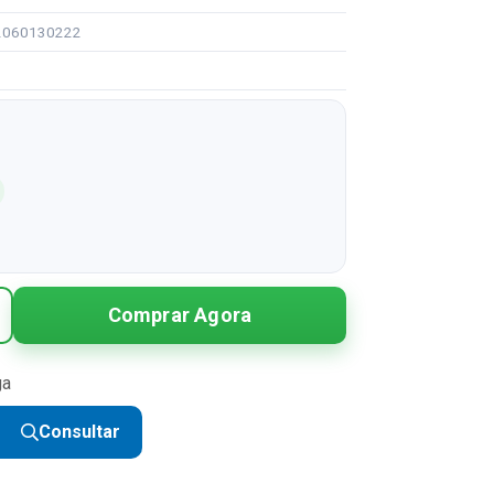
92060130222
Comprar Agora
ga
Consultar