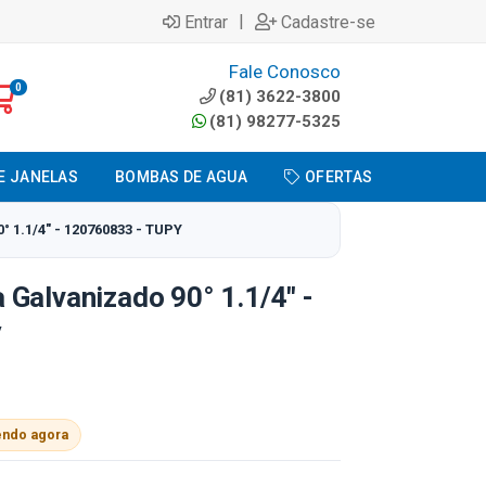
|
Entrar
Cadastre-se
Fale Conosco
0
(81) 3622-3800
(81) 98277-5325
E JANELAS
BOMBAS DE AGUA
OFERTAS
1.1/4" - 120760833 - TUPY
Galvanizado 90° 1.1/4" -
y
endo agora