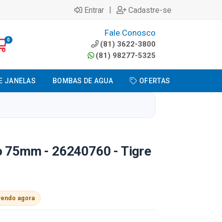
|
Entrar
Cadastre-se
Fale Conosco
0
(81) 3622-3800
(81) 98277-5325
E JANELAS
BOMBAS DE AGUA
OFERTAS
o 75mm - 26240760 - Tigre
vendo agora