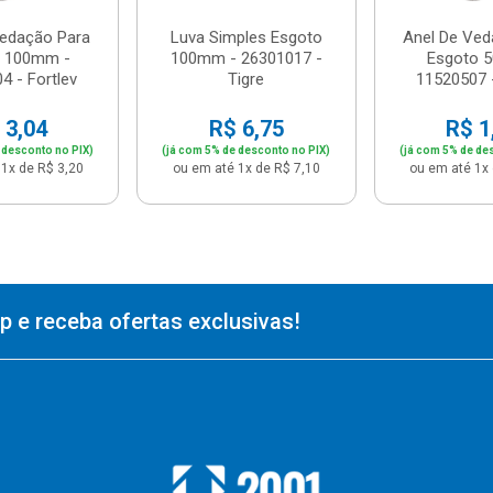
Vedação Para
Luva Simples Esgoto
Anel De Ved
o 100mm -
100mm - 26301017 -
Esgoto 
4 - Fortlev
Tigre
11520507 -
 3,04
R$ 6,75
R$ 1
 desconto no PIX)
(já com 5% de desconto no PIX)
(já com 5% de de
1x de R$ 3,20
ou em até 1x de R$ 7,10
ou em até 1x 
 e receba ofertas exclusivas!