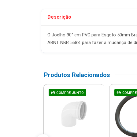
Descrição
O Joelho 90° em PVC para Esgoto 50mm Bra
ABNT NBR 5688. para fazer a mudança de d
Produtos Relacionados
ho 90° Esgoto
RE JUNTO
COMPRE JUNTO
COMPRE
 - 26241014 -
Tigre
R$ 8,46
% de desconto no PIX)
até 1x de R$ 8,90