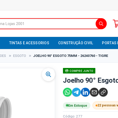
S
TINTAS E ACESSORIOS
CONSTRUÇÃO CIVIL
PORTAS 
XOES
ESGOTO
JOELHO 90° ESGOTO 75MM - 26240760 - TIGRE
COMPRE JUNTO
Joelho 90° Esgot
22 pessoas 
Em Estoque
Código: 277