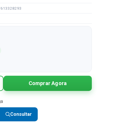
97613328293
Comprar Agora
ga
Consultar