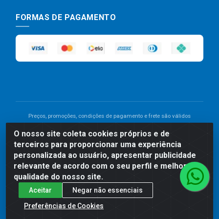
FORMAS DE PAGAMENTO
Preços, promoções, condições de pagamento e frete são válidos
para compras realizadas exclusivamente pelo site. Caso haja
O nosso site coleta cookies próprios e de
divergência de preço de um produto, será válido o preço que for
terceiros para proporcionar uma experiência
exibido no carrinho de compras do site no momento do pagamento.
As vendas estão sujeitas a análise e disponibilidade do estoque.
personalizada ao usuário, apresentar publicidade
Imagens de produtos meramente ilustrativas.
relevante de acordo com o seu perfil e melhorar a
qualidade do nosso site.
Comercial de Construção 2001 LTDA - Av. Congresso
Aceitar
Negar não essenciais
Eucarístico, 1179 - São José, Carpina - PE - CEP: 55811-
000 - 70.220.389/0001-66
Preferências de Cookies