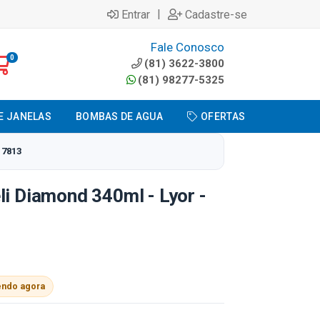
|
Entrar
Cadastre-se
Fale Conosco
0
(81) 3622-3800
(81) 98277-5325
E JANELAS
BOMBAS DE AGUA
OFERTAS
 7813
li Diamond 340ml - Lyor -
endo agora