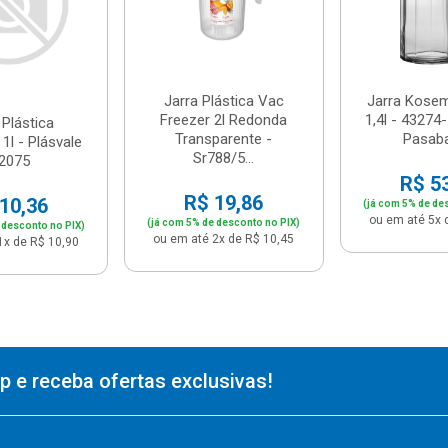
Jarra Plástica Vac
Jarra Kosem
Freezer 2l Redonda
1,4l - 43274
 Plástica
Transparente -
Pasab
1l - Plásvale
Sr788/5...
 2075
R$ 5
R$ 19,86
10,36
(já com 5% de de
ou em até 5x 
(já com 5% de desconto no PIX)
 desconto no PIX)
ou em até 2x de R$ 10,45
1x de R$ 10,90
 e receba ofertas exclusivas!