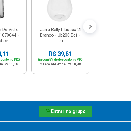
R$ 27,
(já com 5% de descon
ou em até 2x de 
 De Vidro
Jarra Belly Plástica 2l
-1070644 -
Branco - Jb200 Bcf -
ahce
Ou
3,11
R$ 39,81
sconto no PIX)
(já com 5% de desconto no PIX)
de R$ 11,18
ou em até 4x de R$ 10,48
Entrar no grupo