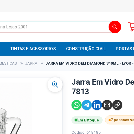
S
TINTAS E ACESSORIOS
CONSTRUÇÃO CIVIL
PORTAS 
MESTICAS
JARRA
JARRA EM VIDRO DELI DIAMOND 340ML - LYOR -
Jarra Em Vidro De
7813
7 pessoas v
Em Estoque
Código: 618185