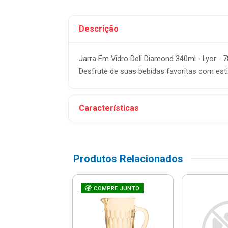
Descrição
Jarra Em Vidro Deli Diamond 340ml - Lyor - 
Desfrute de suas bebidas favoritas com estil
Características
Produtos Relacionados
ástica 1,8 Litros
COMPRE JUNTO
s Com Tampa
o - Uz158 Vm...