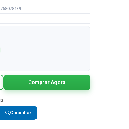
99768078139
Comprar Agora
ga
Consultar