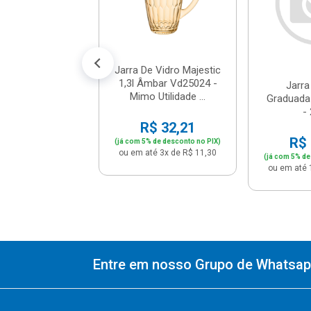
$ 27,46
% de desconto no PIX)
té 2x de R$ 14,45
Jarra De Vidro Majestic
1,3l Âmbar Vd25024 -
Jarra
Mimo Utilidade ...
Graduada 
-
R$ 32,21
R$ 
(já com 5% de desconto no PIX)
ou em até 3x de R$ 11,30
(já com 5% de
ou em até 
Entre em nosso Grupo de Whatsapp