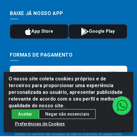
BAIXE JÁ NOSSO APP
FORMAS DE PAGAMENTO
O nosso site coleta cookies próprios e de
terceiros para proporcionar uma experiência
personalizada ao usuário, apresentar publicidade
relevante de acordo com o seu perfil e melhorar a
qualidade do nosso site.
Aceitar
Negar não essenciais
Preços, promoções, condições de pagamento e frete são válidos
para compras realizadas exclusivamente pelo site. Caso haja
Preferências de Cookies
divergência de preço de um produto, será válido o preço que for
exibido no carrinho de compras do site no momento do pagamento.