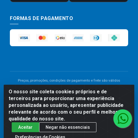
FORMAS DE PAGAMENTO
Preços, promoções, condições de pagamento e frete são válidos
para compras realizadas exclusivamente pelo site. Caso haja
O nosso site coleta cookies próprios e de
divergência de preço de um produto, será válido o preço que for
terceiros para proporcionar uma experiência
exibido no carrinho de compras do site no momento do pagamento.
As vendas estão sujeitas a análise e disponibilidade do estoque.
personalizada ao usuário, apresentar publicidade
Imagens de produtos meramente ilustrativas.
relevante de acordo com o seu perfil e melhorar a
qualidade do nosso site.
Comercial de Construção 2001 LTDA - Av. Congresso
Aceitar
Negar não essenciais
Eucarístico, 1179 - São José, Carpina - PE - CEP: 55811-
000 - 70.220.389/0001-66
Preferências de Cookies