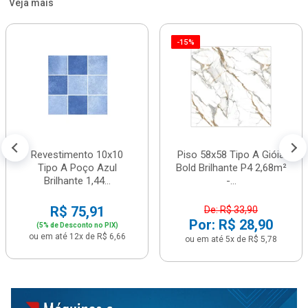
Veja mais
-15%
Revestimento 10x10
Piso 58x58 Tipo A Gióia
Tipo A Poço Azul
Bold Brilhante P4 2,68m²
Brilhante 1,44...
-...
R$ 75,91
De: R$ 33,90
Por: R$ 28,90
(5% de Desconto no PIX)
ou em até 12x de R$ 6,66
ou em até 5x de R$ 5,78