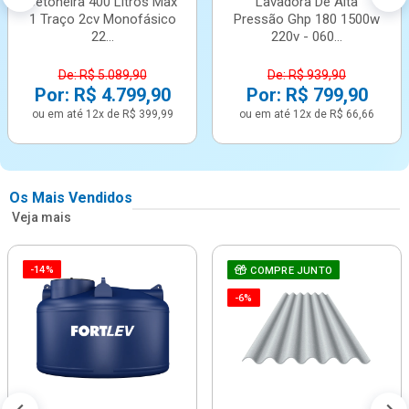
Betoneira 400 Litros Max
Lavadora De Alta
1 Traço 2cv Monofásico
Pressão Ghp 180 1500w
22...
220v - 060...
De: R$ 5.089,90
De: R$ 939,90
Por: R$ 4.799,90
Por: R$ 799,90
ou em até 12x de R$ 399,99
ou em até 12x de R$ 66,66
Os Mais Vendidos
Veja mais
-14%
COMPRE JUNTO
-6%