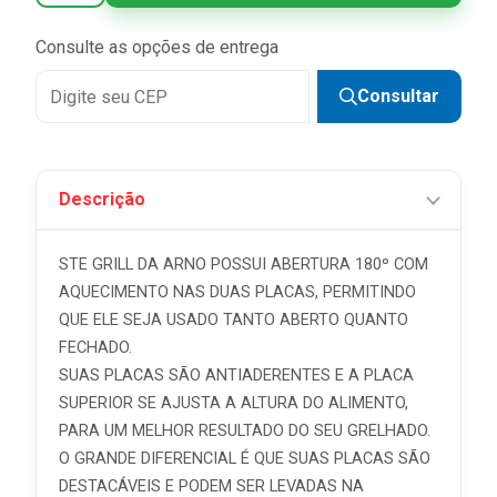
5x
R$ 56,99 sem juros
Consulte as opções de entrega
6x
R$ 47,49 sem juros
Consultar
7x
R$ 40,71 sem juros
8x
R$ 35,62 sem juros
Descrição
9x
R$ 31,66 sem juros
10x
R$ 28,49 sem juros
STE GRILL DA ARNO POSSUI ABERTURA 180º COM
11x
R$ 25,90 sem juros
AQUECIMENTO NAS DUAS PLACAS, PERMITINDO
QUE ELE SEJA USADO TANTO ABERTO QUANTO
12x
R$ 23,75 sem juros
FECHADO.
SUAS PLACAS SÃO ANTIADERENTES E A PLACA
SUPERIOR SE AJUSTA A ALTURA DO ALIMENTO,
PARA UM MELHOR RESULTADO DO SEU GRELHADO.
O GRANDE DIFERENCIAL É QUE SUAS PLACAS SÃO
DESTACÁVEIS E PODEM SER LEVADAS NA