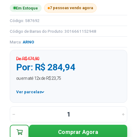
7 pessoas vendo agora
Em Estoque
Código: 587692
Código de Barras do Produto: 3016661152948
Marca:
ARNO
De: R$ 474,90
Por: R$ 284,94
ou em até 12x de R$ 23,75
Ver parcelas
1x
R$ 284,94
2x
R$ 142,47 sem juros
3x
R$ 94,98 sem juros
Comprar Agora
4x
R$ 71,24 sem juros