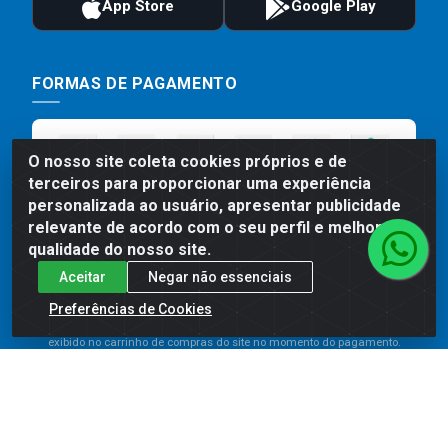
FORMAS DE PAGAMENTO
O nosso site coleta cookies próprios e de
terceiros para proporcionar uma experiência
personalizada ao usuário, apresentar publicidade
relevante de acordo com o seu perfil e melhorar a
qualidade do nosso site.
Aceitar
Negar não essenciais
Preços, promoções, condições de pagamento e frete são válidos
para compras realizadas exclusivamente pelo site. Caso haja
Preferências de Cookies
divergência de preço de um produto, será válido o preço que for
exibido no carrinho de compras do site no momento do pagamento.
As vendas estão sujeitas a análise e disponibilidade do estoque.
Imagens de produtos meramente ilustrativas.
Comercial de Construção 2001 LTDA - Av. Congresso
Eucarístico, 1179 - São José, Carpina - PE - CEP: 55811-