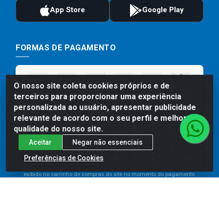
FORMAS DE PAGAMENTO
O nosso site coleta cookies próprios e de
terceiros para proporcionar uma experiência
personalizada ao usuário, apresentar publicidade
relevante de acordo com o seu perfil e melhorar a
qualidade do nosso site.
Aceitar
Negar não essenciais
Preços, promoções, condições de pagamento e frete são válidos
para compras realizadas exclusivamente pelo site. Caso haja
Preferências de Cookies
divergência de preço de um produto, será válido o preço que for
exibido no carrinho de compras do site no momento do pagamento.
As vendas estão sujeitas a análise e disponibilidade do estoque.
Imagens de produtos meramente ilustrativas.
Comercial de Construção 2001 LTDA - Av. Congresso