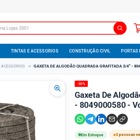
S
TINTAS E ACESSORIOS
CONSTRUÇÃO CIVIL
PORTAS 
ACESSÓRIOS
GAXETA DE ALGODÃO QUADRADA GRAFITADA 3/4" - 804
-50%
Gaxeta De Algodã
- 8049000580 - V
3 pessoas v
Em Estoque