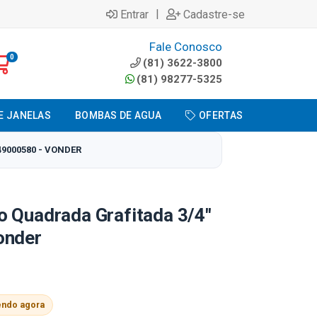
|
Entrar
Cadastre-se
Fale Conosco
0
(81) 3622-3800
(81) 98277-5325
E JANELAS
BOMBAS DE AGUA
OFERTAS
9000580 - VONDER
o Quadrada Grafitada 3/4"
onder
endo agora