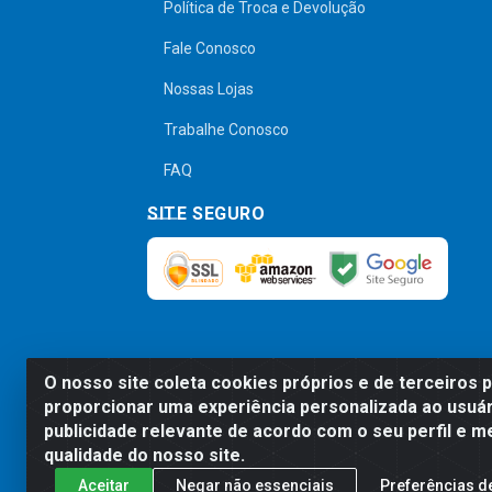
Política de Troca e Devolução
Fale Conosco
Nossas Lojas
Trabalhe Conosco
FAQ
SITE SEGURO
O nosso site coleta cookies próprios e de terceiros 
Preços, promoções, condições de pagamen
proporcionar uma experiência personalizada ao usuár
será válido o preço que for exibido no
publicidade relevante de acordo com o seu perfil e m
qualidade do nosso site.
Aceitar
Negar não essenciais
Preferências d
Comercial de Construção 2001 L