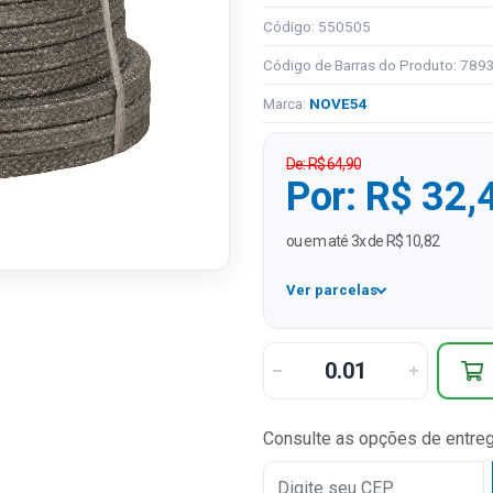
Código: 550505
Código de Barras do Produto: 78
Marca:
NOVE54
De: R$ 64,90
Por: R$ 32,
ou em até 3x de R$ 10,82
Ver parcelas
1x
2x
3x
Consulte as opções de entre