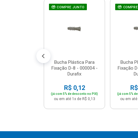
 Plástica Para
RE JUNTO
COMPRE JUNTO
COMPRE
 D-5 - 000001 -
Durafix
R$ 0,06
% de desconto no PIX)
até 1x de R$ 0,06
Bucha Plástica Para
Bucha Pl
Fixação D-8 - 000004 -
Fixação D
Durafix
Du
R$ 0,12
R$
(já com 5% de desconto no PIX)
(já com 5% de
ou em até 1x de R$ 0,13
ou em até 