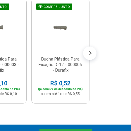
UNTO
COMPRE JUNTO
Bucha Plástic
COMPRE JUNT
Fixação D-5 - 
Durafix
R$ 0,0
(já com 5% de descon
ou em até 1x de 
tica Para
Bucha Plástica Para
- 000003 -
Fixação D-12 - 000006
fix
- Durafix
,10
R$ 0,52
sconto no PIX)
(já com 5% de desconto no PIX)
de R$ 0,10
ou em até 1x de R$ 0,55