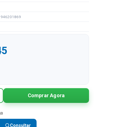
93946201869
45
R$ 32,45
Comprar Agora
R$ 16,23 sem juros
R$ 10,82 sem juros
ga
Consultar