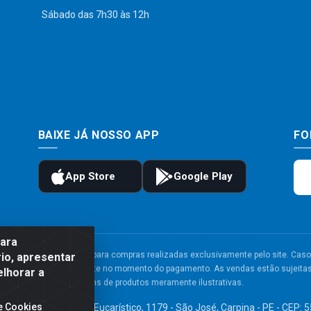
Sábado das 7h30 às 12h
BAIXE JÁ NOSSO APP
FO
para
to e frete são válidos para compras realizadas exclusivamente pelo site. Caso 
io, apresentar
 carrinho de compras do site no momento do pagamento. As vendas estão sujeitas 
elhorar a
Imagens de produtos meramente ilustrativas.
e Cookies
TDA - Av. Congresso Eucarístico, 1179 - São José, Carpina - PE - CEP: