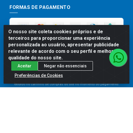
FORMAS DE PAGAMENTO
O nosso site coleta cookies próprios e de
terceiros para proporcionar uma experiência
personalizada ao usuário, apresentar publicidade
relevante de acordo com o seu perfil e melhorar a
qualidade do nosso site.
Aceitar
Negar não essenciais
Preços, promoções, condições de pagamento e frete são válidos
para compras realizadas exclusivamente pelo site. Caso haja
Preferências de Cookies
divergência de preço de um produto, será válido o preço que for
exibido no carrinho de compras do site no momento do pagamento.
As vendas estão sujeitas a análise e disponibilidade do estoque.
Imagens de produtos meramente ilustrativas.
Comercial de Construção 2001 LTDA - Av. Congresso
Eucarístico, 1179 - São José, Carpina - PE - CEP: 55811-
000 - 70.220.389/0001-66