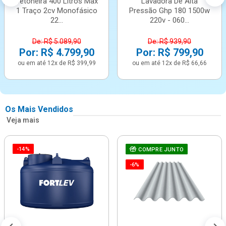
Betoneira 400 Litros Max
Lavadora De Alta
1 Traço 2cv Monofásico
Pressão Ghp 180 1500w
22...
220v - 060...
De: R$ 5.089,90
De: R$ 939,90
Por: R$ 4.799,90
Por: R$ 799,90
ou em até 12x de R$ 399,99
ou em até 12x de R$ 66,66
Os Mais Vendidos
Veja mais
-14%
COMPRE JUNTO
-6%