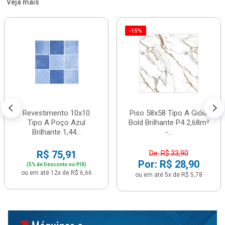
Veja mais
-15%
Revestimento 10x10
Piso 58x58 Tipo A Gióia
Tipo A Poço Azul
Bold Brilhante P4 2,68m²
Brilhante 1,44...
-...
R$ 75,91
De: R$ 33,90
Por: R$ 28,90
(5% de Desconto no PIX)
ou em até 12x de R$ 6,66
ou em até 5x de R$ 5,78