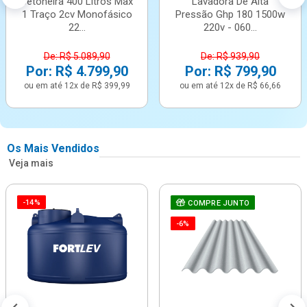
Betoneira 400 Litros Max
Lavadora De Alta
1 Traço 2cv Monofásico
Pressão Ghp 180 1500w
22...
220v - 060...
De: R$ 5.089,90
De: R$ 939,90
Por: R$ 4.799,90
Por: R$ 799,90
ou em até 12x de R$ 399,99
ou em até 12x de R$ 66,66
Os Mais Vendidos
Veja mais
-14%
COMPRE JUNTO
-6%