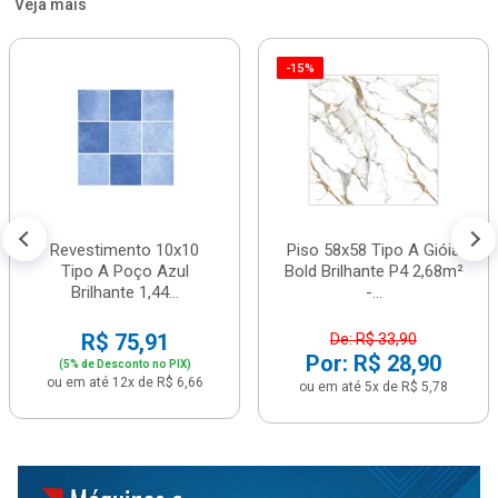
Veja mais
-15%
Revestimento 10x10
Piso 58x58 Tipo A Gióia
Tipo A Poço Azul
Bold Brilhante P4 2,68m²
Brilhante 1,44...
-...
R$ 75,91
De: R$ 33,90
Por: R$ 28,90
(5% de Desconto no PIX)
ou em até 12x de R$ 6,66
ou em até 5x de R$ 5,78