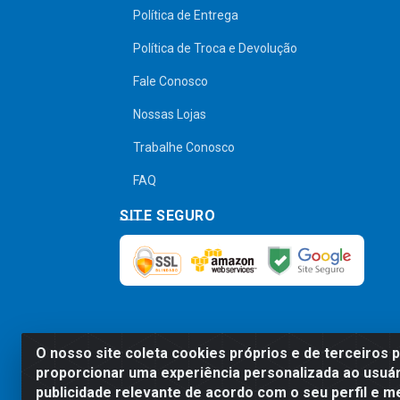
Política de Entrega
Política de Troca e Devolução
Fale Conosco
Nossas Lojas
Trabalhe Conosco
FAQ
SITE SEGURO
O nosso site coleta cookies próprios e de terceiros 
Preços, promoções, condições de pagamen
proporcionar uma experiência personalizada ao usuár
será válido o preço que for exibido no
publicidade relevante de acordo com o seu perfil e m