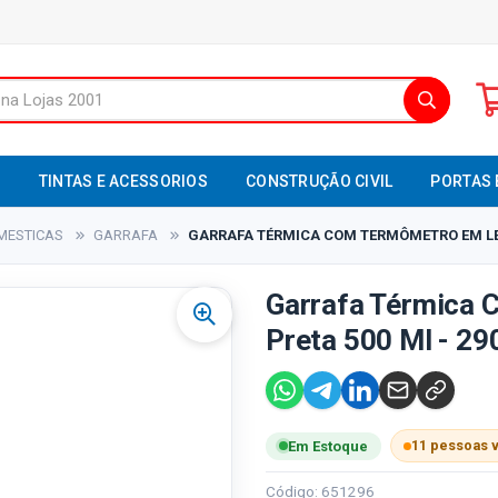
S
TINTAS E ACESSORIOS
CONSTRUÇÃO CIVIL
PORTAS 
MESTICAS
GARRAFA
GARRAFA TÉRMICA COM TERMÔMETRO EM LED 
Garrafa Térmica
Preta 500 Ml - 29
11 pessoas 
Em Estoque
Código: 651296