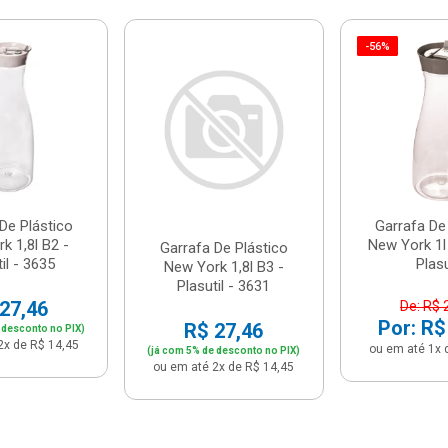
-56%
De Plástico
Garrafa De
k 1,8l B2 -
New York 1l
Garrafa De Plástico
il - 3635
Plasu
New York 1,8l B3 -
Plasutil - 3631
27,46
De: R$ 
Por: R$
R$ 27,46
 desconto no PIX)
2x de R$ 14,45
ou em até 1x 
(já com 5% de desconto no PIX)
ou em até 2x de R$ 14,45