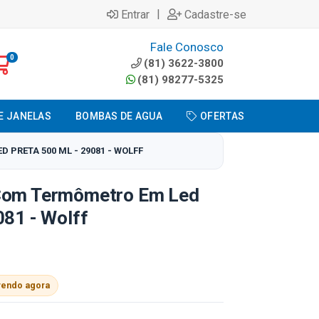
|
Entrar
Cadastre-se
Fale Conosco
0
(81) 3622-3800
(81) 98277-5325
E JANELAS
BOMBAS DE AGUA
OFERTAS
PRETA 500 ML - 29081 - WOLFF
 Com Termômetro Em Led
081 - Wolff
vendo agora