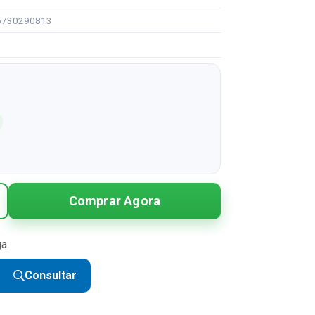
95730290813
Comprar Agora
ga
Consultar