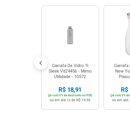
a Térmica 1l Air
Inox - Invicta -
0197410105
$ 116,76
% de desconto no PIX)
é 12x de R$ 10,24
Garrafa De Vidro 1l
Garrafa 
Sleek Vd24456 - Mimo
New Yor
Utilidade - 10572
Plasut
R$ 18,91
R$ 
(já com 5% de desconto no PIX)
(já com 5% de
ou em até 1x de R$ 19,90
ou em até 