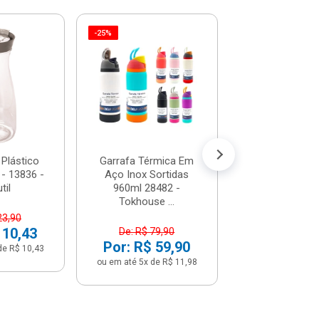
-25%
Garrafa Térmica
Pot Em Inox - I
100197410
R$ 116,
(já com 5% de descon
ou em até 12x de
 Plástico
Garrafa Térmica Em
 - 13836 -
Aço Inox Sortidas
til
960ml 28482 -
Tokhouse ...
23,90
 10,43
De: R$ 79,90
Por: R$ 59,90
de R$ 10,43
ou em até 5x de R$ 11,98