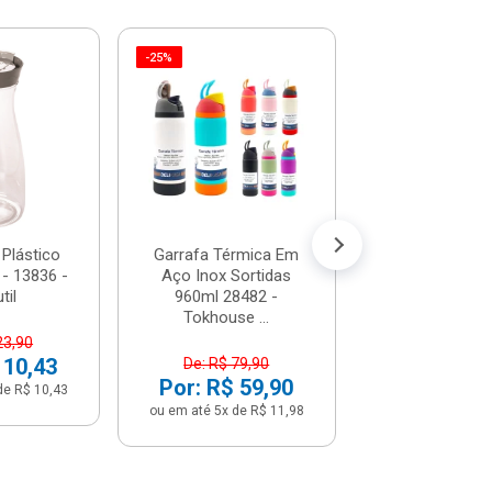
-25%
Garrafa Térmica
Pot Em Inox - I
100197410
R$ 116,
(já com 5% de descon
ou em até 12x de
 Plástico
Garrafa Térmica Em
 - 13836 -
Aço Inox Sortidas
til
960ml 28482 -
Tokhouse ...
23,90
 10,43
De: R$ 79,90
Por: R$ 59,90
de R$ 10,43
ou em até 5x de R$ 11,98