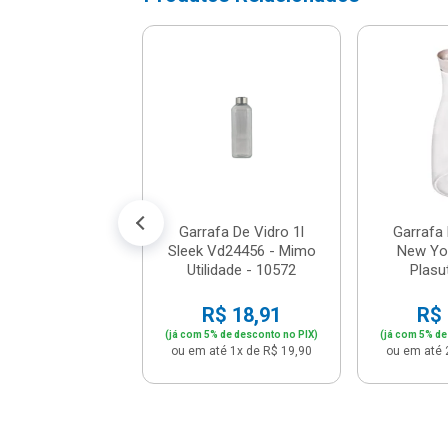
a Térmica 1l Air
Inox - Invicta -
0197410105
$ 116,76
% de desconto no PIX)
é 12x de R$ 10,24
Garrafa De Vidro 1l
Garrafa 
Sleek Vd24456 - Mimo
New Yor
Utilidade - 10572
Plasut
R$ 18,91
R$ 
(já com 5% de desconto no PIX)
(já com 5% de
ou em até 1x de R$ 19,90
ou em até 