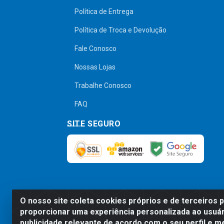
Política de Entrega
Política de Troca e Devolução
Fale Conosco
Nossas Lojas
Trabalhe Conosco
FAQ
SITE SEGURO
O nosso site coleta cookies próprios e de terceiros 
Preços, promoções, condições de pagamen
proporcionar uma experiência personalizada ao usuár
será válido o preço que for exibido no
publicidade relevante de acordo com o seu perfil e m