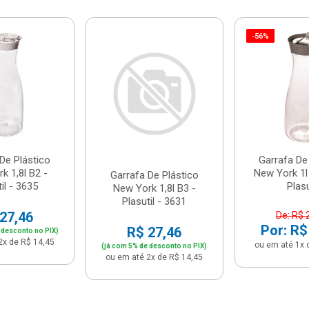
-56%
De Plástico
Garrafa De
k 1,8l B2 -
New York 1l
Garrafa De Plástico
il - 3635
Plasu
New York 1,8l B3 -
Plasutil - 3631
27,46
De: R$ 
Por: R$
R$ 27,46
 desconto no PIX)
2x de R$ 14,45
ou em até 1x 
(já com 5% de desconto no PIX)
ou em até 2x de R$ 14,45