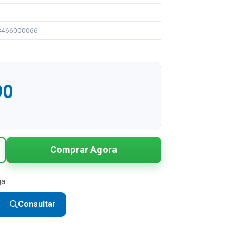
08466000066
90
Comprar Agora
ga
Consultar