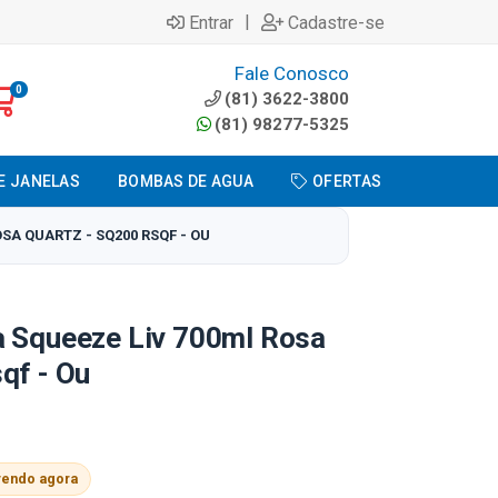
|
Entrar
Cadastre-se
Fale Conosco
0
(81) 3622-3800
(81) 98277-5325
E JANELAS
BOMBAS DE AGUA
OFERTAS
SA QUARTZ - SQ200 RSQF - OU
a Squeeze Liv 700ml Rosa
qf - Ou
vendo agora