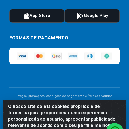
FORMAS DE PAGAMENTO
Preços, promoções, condições de pagamento e frete são válidos
para compras realizadas exclusivamente pelo site. Caso haja
O nosso site coleta cookies próprios e de
divergência de preço de um produto, será válido o preço que for
terceiros para proporcionar uma experiência
exibido no carrinho de compras do site no momento do pagamento.
As vendas estão sujeitas a análise e disponibilidade do estoque.
personalizada ao usuário, apresentar publicidade
Imagens de produtos meramente ilustrativas.
relevante de acordo com o seu perfil e melhorar a