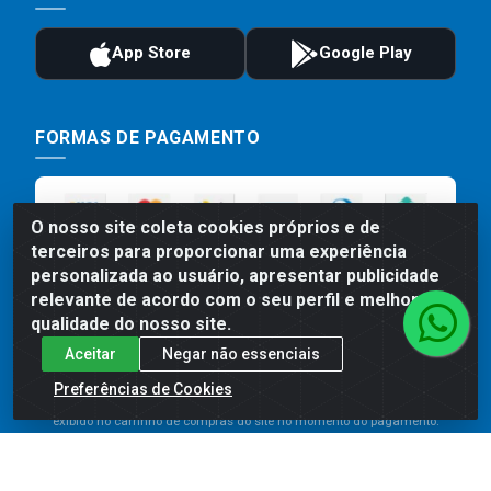
FORMAS DE PAGAMENTO
O nosso site coleta cookies próprios e de
terceiros para proporcionar uma experiência
personalizada ao usuário, apresentar publicidade
relevante de acordo com o seu perfil e melhorar a
qualidade do nosso site.
Aceitar
Negar não essenciais
Preços, promoções, condições de pagamento e frete são válidos
para compras realizadas exclusivamente pelo site. Caso haja
Preferências de Cookies
divergência de preço de um produto, será válido o preço que for
exibido no carrinho de compras do site no momento do pagamento.
As vendas estão sujeitas a análise e disponibilidade do estoque.
Imagens de produtos meramente ilustrativas.