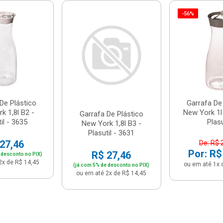
-56%
De Plástico
Garrafa De
k 1,8l B2 -
New York 1l
Garrafa De Plástico
il - 3635
Plasu
New York 1,8l B3 -
Plasutil - 3631
27,46
De: R$ 
Por: R$
R$ 27,46
 desconto no PIX)
2x de R$ 14,45
ou em até 1x 
(já com 5% de desconto no PIX)
ou em até 2x de R$ 14,45