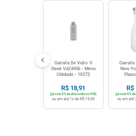
a Térmica 1l Air
Inox - Invicta -
0197410105
$ 116,76
% de desconto no PIX)
é 12x de R$ 10,24
Garrafa De Vidro 1l
Garrafa 
Sleek Vd24456 - Mimo
New Yor
Utilidade - 10572
Plasut
R$ 18,91
R$ 
(já com 5% de desconto no PIX)
(já com 5% de
ou em até 1x de R$ 19,90
ou em até 