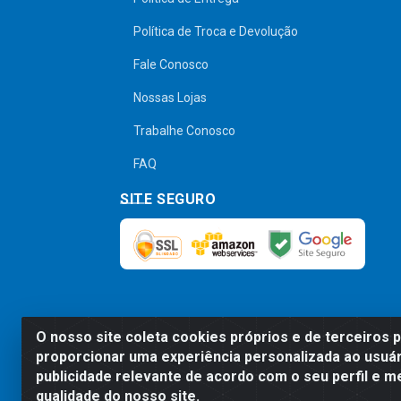
Política de Troca e Devolução
Fale Conosco
Nossas Lojas
Trabalhe Conosco
FAQ
SITE SEGURO
O nosso site coleta cookies próprios e de terceiros 
Preços, promoções, condições de pagamen
proporcionar uma experiência personalizada ao usuár
será válido o preço que for exibido no
publicidade relevante de acordo com o seu perfil e m
qualidade do nosso site.