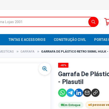
S
TINTAS E ACESSORIOS
CONSTRUÇÃO CIVIL
PORTAS 
MESTICAS
GARRAFA
GARRAFA DE PLÁSTICO RETRO 500ML HULK - 
-40%
Garrafa De Plásti
- Plasutil
4 pessoas v
Em Estoque