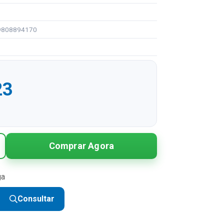
99808894170
23
Comprar Agora
ga
Consultar