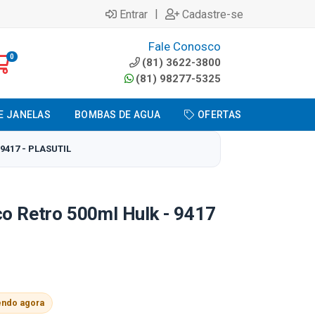
|
Entrar
Cadastre-se
Fale Conosco
0
(81) 3622-3800
(81) 98277-5325
E JANELAS
BOMBAS DE AGUA
OFERTAS
9417 - PLASUTIL
co Retro 500ml Hulk - 9417
endo agora