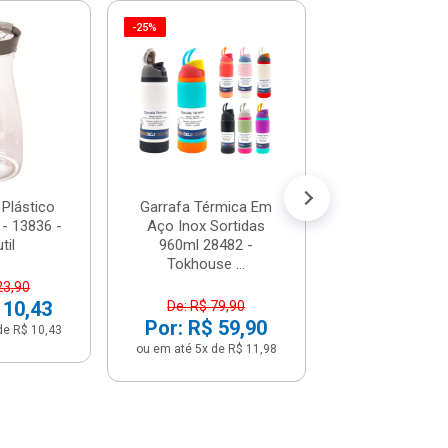
-25%
Garrafa Térmica
Pot Em Inox - I
100197410
R$ 116,
(já com 5% de descon
ou em até 12x de
 Plástico
Garrafa Térmica Em
 - 13836 -
Aço Inox Sortidas
til
960ml 28482 -
Tokhouse ...
23,90
 10,43
De: R$ 79,90
Por: R$ 59,90
de R$ 10,43
ou em até 5x de R$ 11,98