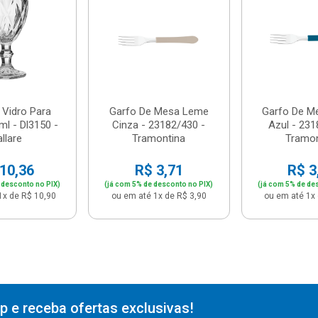
 Vidro Para
Garfo De Mesa Leme
Garfo De M
l - Dl3150 -
Cinza - 23182/430 -
Azul - 231
llare
Tramontina
Tramon
10,36
R$ 3,71
R$ 3
 desconto no PIX)
(já com 5% de desconto no PIX)
(já com 5% de de
1x de R$ 10,90
ou em até 1x de R$ 3,90
ou em até 1x 
 e receba ofertas exclusivas!