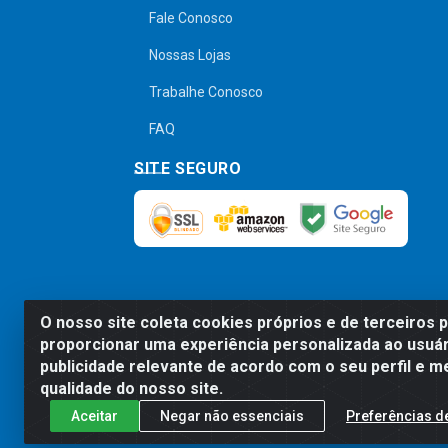
Fale Conosco
Nossas Lojas
Trabalhe Conosco
FAQ
SITE SEGURO
O nosso site coleta cookies próprios e de terceiros 
Preços, promoções, condições de pagamen
proporcionar uma experiência personalizada ao usuár
será válido o preço que for exibido no
publicidade relevante de acordo com o seu perfil e m
qualidade do nosso site.
Aceitar
Negar não essenciais
Preferências d
Comercial de Construção 2001 L