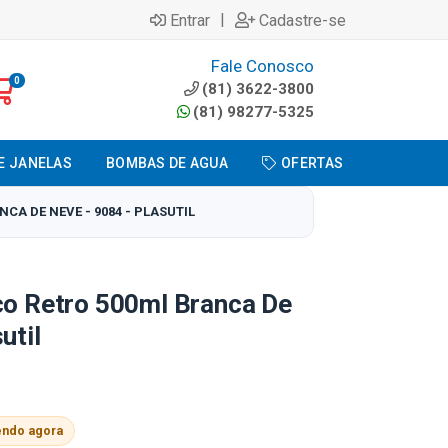
|
Entrar
Cadastre-se
Fale Conosco
0
(81) 3622-3800
(81) 98277-5325
E JANELAS
BOMBAS DE AGUA
OFERTAS
CA DE NEVE - 9084 - PLASUTIL
co Retro 500ml Branca De
util
endo agora