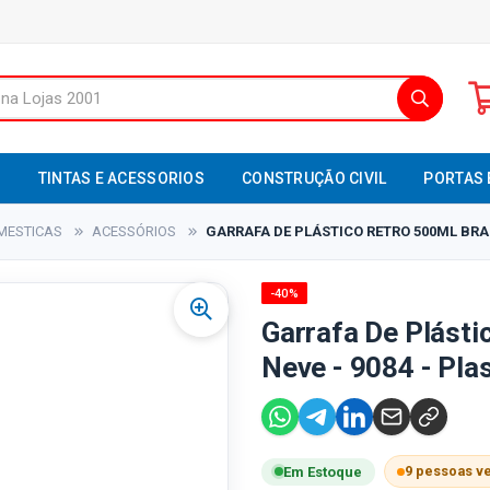
S
TINTAS E ACESSORIOS
CONSTRUÇÃO CIVIL
PORTAS 
MESTICAS
ACESSÓRIOS
GARRAFA DE PLÁSTICO RETRO 500ML BRAN
-40%
Garrafa De Plásti
Neve - 9084 - Plas
9 pessoas v
Em Estoque