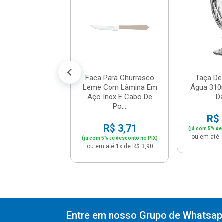
mina Aço Inox
De Polipropil...
R$ 3,71
% de desconto no PIX)
até 1x de R$ 3,90
Faca Para Churrasco
Taça De
Leme Com Lâmina Em
Água 310m
Aço Inox E Cabo De
Da
Po...
R$ 
R$ 3,71
(já com 5% de
ou em até 
(já com 5% de desconto no PIX)
ou em até 1x de R$ 3,90
Entre em nosso Grupo de Whatsapp