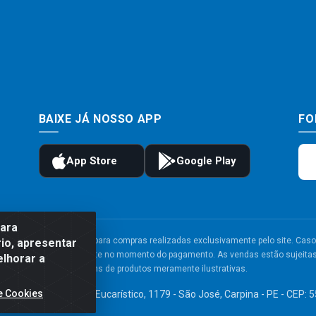
BAIXE JÁ NOSSO APP
FO
para
to e frete são válidos para compras realizadas exclusivamente pelo site. Caso 
io, apresentar
 carrinho de compras do site no momento do pagamento. As vendas estão sujeitas 
elhorar a
Imagens de produtos meramente ilustrativas.
e Cookies
TDA - Av. Congresso Eucarístico, 1179 - São José, Carpina - PE - CEP: