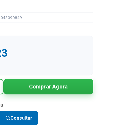
96042090849
23
Comprar Agora
ga
Consultar