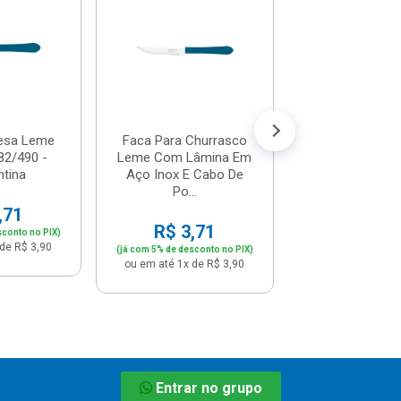
Com Lâmina A
E Cabo De Polip
R$ 3,7
(já com 5% de descon
ou em até 1x de 
esa Leme
Faca Para Churrasco
82/490 -
Leme Com Lâmina Em
tina
Aço Inox E Cabo De
Po...
,71
R$ 3,71
sconto no PIX)
de R$ 3,90
(já com 5% de desconto no PIX)
ou em até 1x de R$ 3,90
Entrar no grupo