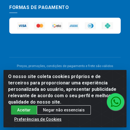
FORMAS DE PAGAMENTO
Preços, promoções, condições de pagamento e frete são válidos
para compras realizadas exclusivamente pelo site. Caso haja
O nosso site coleta cookies próprios e de
divergência de preço de um produto, será válido o preço que for
terceiros para proporcionar uma experiência
exibido no carrinho de compras do site no momento do pagamento.
As vendas estão sujeitas a análise e disponibilidade do estoque.
personalizada ao usuário, apresentar publicidade
Imagens de produtos meramente ilustrativas.
relevante de acordo com o seu perfil e melhorar a
qualidade do nosso site.
Comercial de Construção 2001 LTDA - Av. Congresso
Aceitar
Negar não essenciais
Eucarístico, 1179 - São José, Carpina - PE - CEP: 55811-
000 - 70.220.389/0001-66
Preferências de Cookies