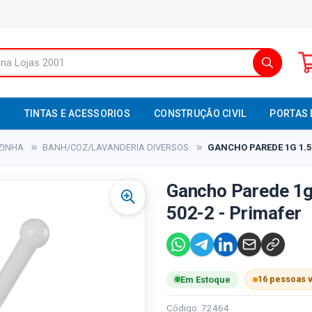
S
TINTAS E ACESSORIOS
CONSTRUÇÃO CIVIL
PORTAS 
ZINHA
BANH/COZ/LAVANDERIA DIVERSOS
GANCHO PAREDE 1G 1.5
Gancho Parede 1g 
502-2 - Primafer
16 pessoas 
Em Estoque
Código: 72464