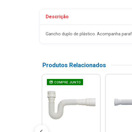
Descrição
Gancho duplo de plástico. Acompanha parafus
Produtos Relacionados
 Para Lavatório
RE JUNTO
COMPRE JUNTO
E Sem Ladrão
anca - 269169...
$ 12,26
% de desconto no PIX)
té 1x de R$ 12,90