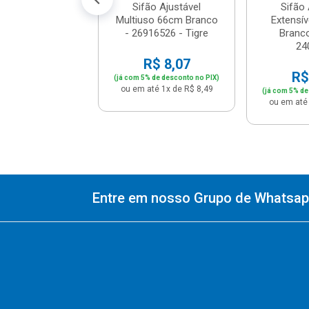
Sifão Ajustável
Sifão 
Multiuso 66cm Branco
Extensív
- 26916526 - Tigre
Branco
24
R$ 8,07
R$
(já com 5% de desconto no PIX)
ou em até 1x de R$ 8,49
(já com 5% de
ou em até 
Entre em nosso Grupo de Whatsapp