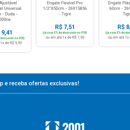
Ajustável
Engate Flexível Pvc
Engate Plás
el Universal
1/2"X50cm - 26915856
60cm - 26
 - Duda -
- Tigre
Tig
000ne
R$ 7,51
R$ 8
 9,41
(já com 5% de desconto no PIX)
(já com 5% de de
ou em até 1x de R$ 7,90
ou em até 1x 
 desconto no PIX)
1x de R$ 9,90
 e receba ofertas exclusivas!