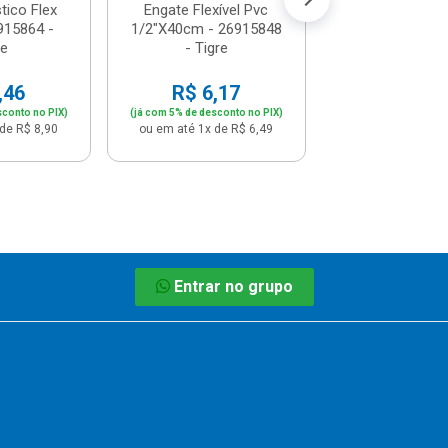
tico Flex
Engate Flexível Pvc
915864 -
1/2"X40cm - 26915848
re
- Tigre
,46
R$ 6,17
sconto no PIX)
(já com 5% de desconto no PIX)
de R$ 8,90
ou em até 1x de R$ 6,49
Entrar no grupo