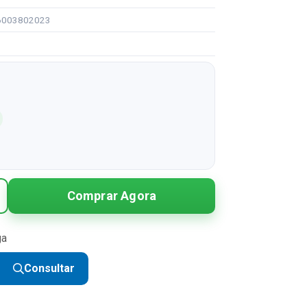
96003802023
Comprar Agora
ga
Consultar