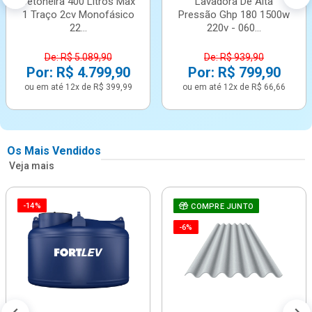
Betoneira 400 Litros Max
Lavadora De Alta
1 Traço 2cv Monofásico
Pressão Ghp 180 1500w
22...
220v - 060...
De: R$ 5.089,90
De: R$ 939,90
Por: R$ 4.799,90
Por: R$ 799,90
ou em até 12x de R$ 399,99
ou em até 12x de R$ 66,66
Os Mais Vendidos
Veja mais
-14%
COMPRE JUNTO
-6%