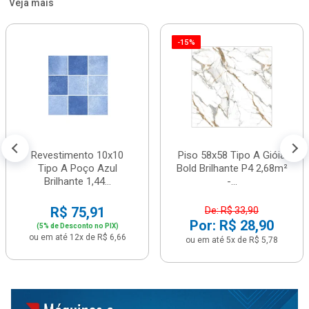
Veja mais
-15%
Revestimento 10x10
Piso 58x58 Tipo A Gióia
Tipo A Poço Azul
Bold Brilhante P4 2,68m²
Brilhante 1,44...
-...
R$ 75,91
De: R$ 33,90
Por: R$ 28,90
(5% de Desconto no PIX)
ou em até 12x de R$ 6,66
ou em até 5x de R$ 5,78