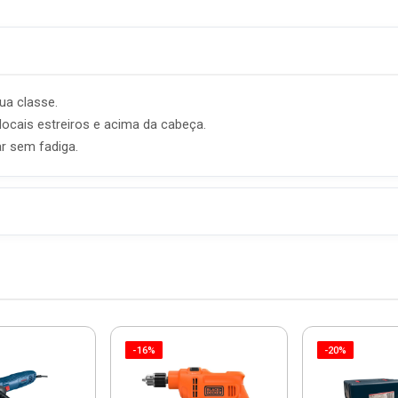
ua classe.
ocais estreiros e acima da cabeça.
r sem fadiga.
-16%
-20%