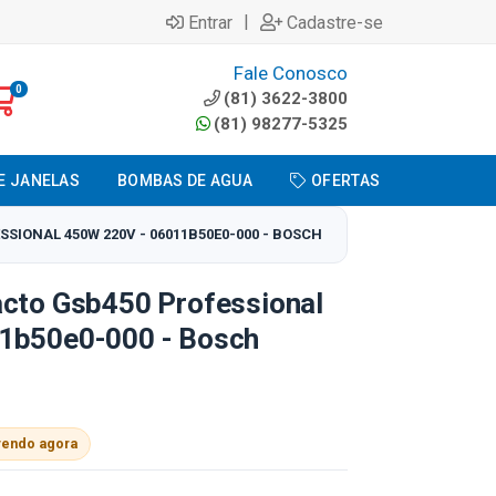
|
Entrar
Cadastre-se
Fale Conosco
0
(81) 3622-3800
(81) 98277-5325
E JANELAS
BOMBAS DE AGUA
OFERTAS
SIONAL 450W 220V - 06011B50E0-000 - BOSCH
acto Gsb450 Professional
1b50e0-000 - Bosch
vendo agora