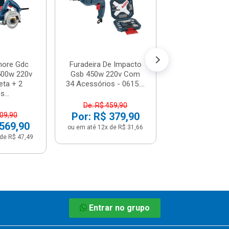
De: R$ 179
Por: R$ 1
ou em até 12x de
more Gdc
Furadeira De Impacto
500w 220v
Gsb 450w 220v Com
ta + 2
34 Acessórios - 0615....
s...
De: R$ 459,90
Por: R$ 379,90
709,90
 569,90
ou em até 12x de R$ 31,66
de R$ 47,49
Entrar no grupo