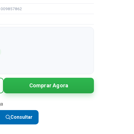
91009857862
Comprar Agora
ga
Consultar