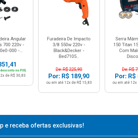
deira Angular
Furadeira De Impacto
Serra Már
s 700 220v -
3/8 550w 220v -
150 Titan 1
e0-000 -...
Black&Decker -
Com Male
Bed7105...
Disco
351,41
De: R$ 225,90
De: R$ 
 desconto no PIX)
Por: R$ 189,90
Por: R$
2x de R$ 30,83
ou em até 12x de R$ 15,83
ou em até 12x 
 e receba ofertas exclusivas!