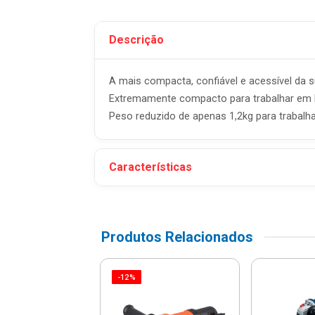
Descrição
A mais compacta, confiável e acessível da s
Extremamente compacto para trabalhar em l
Peso reduzido de apenas 1,2kg para trabalha
Características
Produtos Relacionados
-12%
ira De Impacto
sional 3/8 500w
- 42362/220 ...