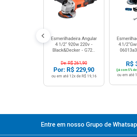
: R$ 179,90
 R$ 149,90
é 12x de R$ 12,49
Esmerilhadeira Angular
Esmerilha
4 1/2" 920w 220v -
4.1/2"Gw
Black&Decker - G72...
06013a30
R$ 
De: R$ 261,90
Por: R$ 229,90
(já com 5% de
ou em até 1
ou em até 12x de R$ 19,16
Entre em nosso Grupo de Whatsapp