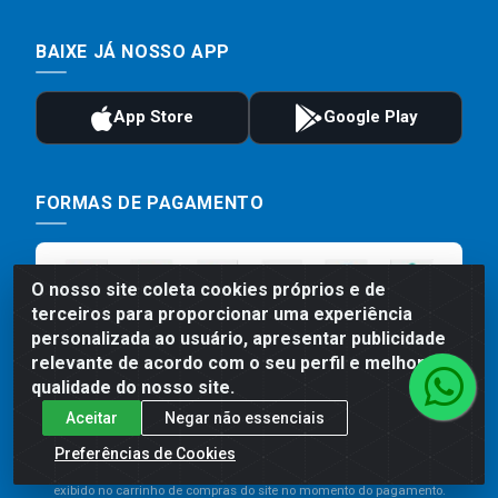
BAIXE JÁ NOSSO APP
FORMAS DE PAGAMENTO
O nosso site coleta cookies próprios e de
terceiros para proporcionar uma experiência
personalizada ao usuário, apresentar publicidade
relevante de acordo com o seu perfil e melhorar a
qualidade do nosso site.
Aceitar
Negar não essenciais
Preços, promoções, condições de pagamento e frete são válidos
para compras realizadas exclusivamente pelo site. Caso haja
Preferências de Cookies
divergência de preço de um produto, será válido o preço que for
exibido no carrinho de compras do site no momento do pagamento.